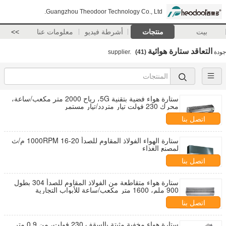
Guangzhou Theodoor Technology Co., Ltd.
بيت
منتجات
أشرطة فيديو
معلومات عنا
>>
التعاقد ستارة هوائية
جودة
supplier.
(41)
ستارة هواء فضية بتقنية 5G، رياح 2000 متر مكعب/ساعة،
محرك 230 فولت تيار متردد/تيار مستمر
اتصل بنا
ستارة الهواء الفولاذ المقاوم للصدأ 1000RPM 16-20 م/ث
لمصنع الغذاء
اتصل بنا
ستارة هواء متقاطعة من الفولاذ المقاوم للصدأ 304 بطول
900 ملم، 1600 متر مكعب/ساعة للأبواب التجارية
اتصل بنا
ستارة هواء مخفية مثبتة بالسقف 230 فولت، من 0.9 متر