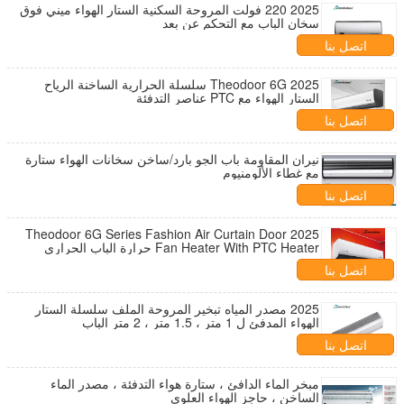
2025 220 فولت المروحة السكنية الستار الهواء ميني فوق
سخان الباب مع التحكم عن بعد
اتصل بنا
2025 Theodoor 6G سلسلة الحرارية الساخنة الرياح
الستار الهواء مع PTC عناصر التدفئة
اتصل بنا
نيران المقاومة باب الجو بارد/ساخن سخانات الهواء ستارة
مع غطاء الألومنيوم
اتصل بنا
2025 Theodoor 6G Series Fashion Air Curtain Door
Fan Heater With PTC Heater حرارة الباب الحراري
شاشة الهواء
اتصل بنا
2025 مصدر المياه تبخير المروحة الملف سلسلة الستار
الهواء المدفئ ل 1 متر ، 1.5 متر ، 2 متر الباب
اتصل بنا
مبخر الماء الدافئ ، ستارة هواء التدفئة ، مصدر الماء
الساخن ، حاجز الهواء العلوي