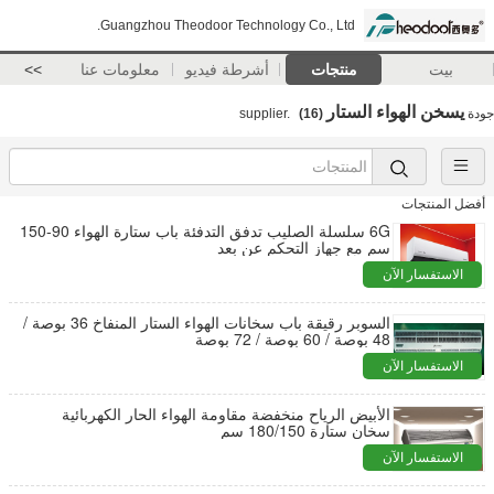
Guangzhou Theodoor Technology Co., Ltd.
بيت
منتجات
أشرطة فيديو
معلومات عنا
>>
يسخن الهواء الستار
جودة
supplier.
(16)
أفضل المنتجات
6G سلسلة الصليب تدفق التدفئة باب ستارة الهواء 90-150
سم مع جهاز التحكم عن بعد
الاستفسار الآن
السوبر رقيقة باب سخانات الهواء الستار المنفاخ 36 بوصة /
48 بوصة / 60 بوصة / 72 بوصة
الاستفسار الآن
الأبيض الرياح منخفضة مقاومة الهواء الحار الكهربائية
سخان ستارة 180/150 سم
الاستفسار الآن