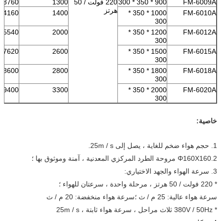
FM-6009A
900 * 350 * 300
220 فولت / 50
1300
3760
هرتز
4160
1400
1000 * 350 *
FM-6010A
300
5540
2000
1200 * 350 *
FM-6012A
300
7620
2600
1500 * 350 *
FM-6015A
300
8600
2800
1800 * 350 *
FM-6018A
300
9400
3300
2000 * 350 *
FM-6020A
300
خاصية:
1. حجم هواء ضخم للغاية ، يصل إلى 25m / s.
2.Φ160X160 مروحة الطرد المركزي المعدنية ، آمنة وموثوق بها ؛
3. سرعة الهواء والجهد الاختياري:
* 220 فولت / 50 هرتز ، مرحلة واحدة ، سرعتان للهواء ؛
سرعة هواء عالية: 25 م / ث ؛سرعة هواء منخفضة: 20 م / ث
* 380V / 50Hz ثلاث مراحل ، سرعة هواء ثابتة ، 25m / s