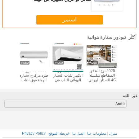
استمر
تيودور ستارة هوائية
أكثر
يودور الهواء
2025 نوع التدفق
2025 حجم الهواء
2025 S6 مروحة
الستار 200 سنتيمتر
المتقاطع سلسلة
الكبير للباب الستار
طرد مركزي ستارة
سلسلة ع
التجاري
4G الستار الهوائي
الهوائي للباب في
الهواء فوق الباب
الهواء الب
لستار برودة
الباب للمخبز ، مركز
المروحة الطائرة
0.9m/ 1m/ 1.2m/
مع جهاز ا
التسوق ، المطعم
المركزية عند سرعة
1.5m/ 1.8m / 2m
بع
الهواء العالية
لغرفة تكييف الهواء
غير اللغة
توفير الطاقة AC
Arabic
منزل
|
معلومات عنا
|
اتصل بنا
|
خريطة الموقع
|
Privacy Policy