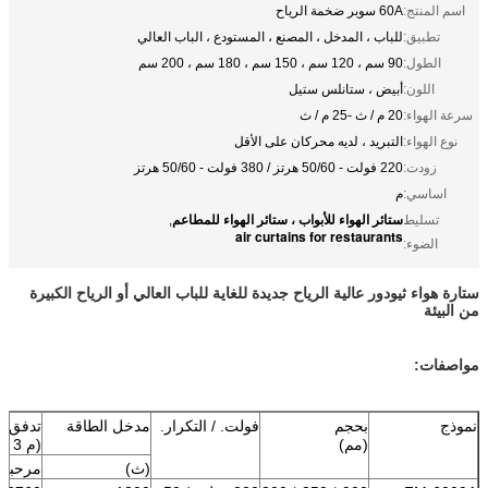
اسم المنتج:
60A سوبر ضخمة الرياح
تطبيق:
للباب ، المدخل ، المصنع ، المستودع ، الباب العالي
الطول:
90 سم ، 120 سم ، 150 سم ، 180 سم ، 200 سم
اللون:
أبيض ، ستانلس ستيل
سرعة الهواء:
20 م / ث -25 م / ث
نوع الهواء:
التبريد ، لديه محركان على الأقل
زودت:
220 فولت - 50/60 هرتز / 380 فولت - 50/60 هرتز
اساسي:
م
ستائر الهواء للأبواب ، ستائر الهواء للمطاعم
تسليط
,
air curtains for restaurants
الضوء:
ستارة هواء ثيودور عالية الرياح جديدة للغاية للباب العالي أو الرياح الكبيرة
من البيئة
مواصفات:
نموذج
بحجم
فولت. / التكرار.
مدخل الطاقة
تدفق ال
(مم)
(م 3 / ساعة)
(ث)
مرحبا