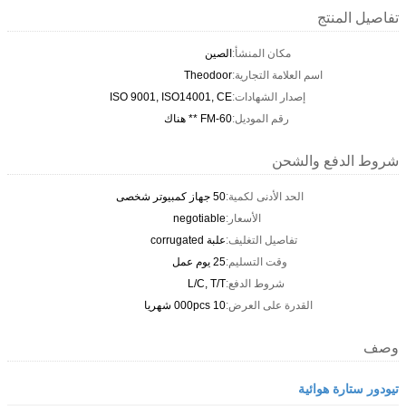
تفاصيل المنتج
مكان المنشأ:
الصين
اسم العلامة التجارية:
Theodoor
إصدار الشهادات:
ISO 9001, ISO14001, CE
رقم الموديل:
FM-60 ** هناك
شروط الدفع والشحن
الحد الأدنى لكمية:
50 جهاز كمبيوتر شخصى
الأسعار:
negotiable
تفاصيل التغليف:
علبة corrugated
وقت التسليم:
25 يوم عمل
شروط الدفع:
L/C, T/T
القدرة على العرض:
10 000pcs شهريا
وصف
تيودور ستارة هوائية