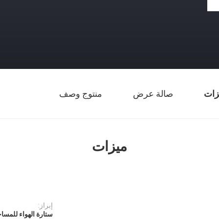
زات
صالة عرض
منتوج وصف
ميزات
إبراز:
ستارة الهواء للمساح