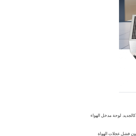
كالجديد. لوحة مدخل الهواء
ون النقي عالية السرعة، تجربة اختبار التشغيل المستمر أكثر من 8000 ساعة دون فشل.عجلات الهواة