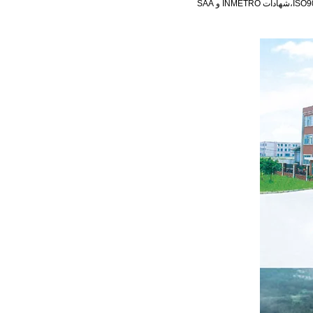
جودة وأداء تحديث المنتج في الصناعة. ثيودور والمنتجات قد اجتازت ISO9001، ISO14001، CCC، CE، CB، ROHS، ERP، UL، SASO،شهادات INMETRO و SAA