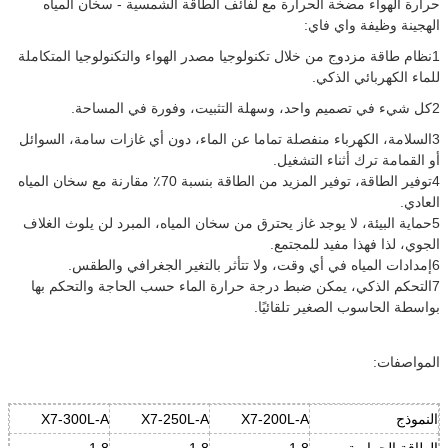
حرارة الهواء مضخة الحرارة مع لفائف الطاقة الشمسية - سخان المياه
الهجينة وظيفة واي فاي:
1نظام طاقة مزدوج من خلال تكنولوجيا مصدر الهواء والتكنولوجيا المتكاملة
للماء الكهربائي الذكي.
2كل شيء في تصميم واحد، وسهلة التثبيت، وفورة في المساحة.
3السلامة، الكهرباء منفصلة تماما عن الماء، دون أي غازات سامة، السوائل
أو القمامة ترك أثناء التشغيل.
4توفير الطاقة، توفير المزيد من الطاقة بنسبة 70٪ مقارنة مع سخان المياه
العادي.
5حماية البيئة، لا يوجد غاز يحترق من سخان المياه، المبرد لن يلوث الغلاف
الجوي، لذا فهذا مفيد للمجتمع.
6إمدادات المياه في أي وقت، ولا تتأثر بالتغير الجغرافي والطقس.
7التحكم الذكي، يمكن ضبط درجة حرارة الماء حسب الحاجة والتحكم بها
بواسطة الحاسوب الصغير تلقائيًا.
المواصفات:
النموذج
X7-200L-A
X7-250L-A
X7-300L-A
الطاقة الحرارية
1.8
1.8
1.8