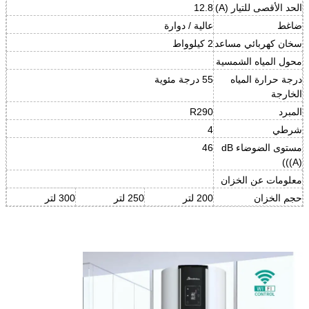
الحد الأقصى للتيار (A)
12.8
ضاغط
عالية / دوارة
سخان كهربائي مساعد
2 كيلوواط
محول المياه الشمسية
درجة حرارة المياه
55 درجة مئوية
الخارجة
المبرد
R290
شرطي
4
مستوى الضوضاء dB
46
(((A)
معلومات عن الخزان
حجم الخزان
200 لتر
250 لتر
300 لتر