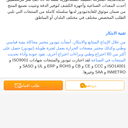
أحدث المعدات الصناعية وأجهزة الكشف لتوفير الدقة وتثبيت تصنيع المنتج
من ضمان موثوق للغايةثيودور لديها سلسلة كاملة من المنتجات التي تلبي
الطلب المخصص مختلف في مختلف البلدان أو المناطق.
تقنية الابتكار
من خلال الإبداع المتتابع والابتكار، أنشأت ثيودور مختبر محاكاة بيئية قياسي
وطني وكذلك مختبر مضخات الحرارة يعمل لفترة طويلة.(ثيودور) حصل على
أكثر من 80 اختراع وطني وبراءات اختراع أخرى، تقود جودة وأداء تحديث
المنتجات في الصناعة.
لقد اجتازت ثيودور والمنتجات شهادات ISO9001 و
ISO14001 و CCC و CE و CB و ROHS و ERP و UL و SASO و
INMETRO و SAA وغيرها.
دردشة
طلب اقتباس