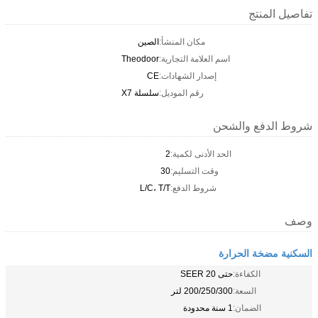
تفاصيل المنتج
مكان المنشأ:
الصين
اسم العلامة التجارية:
Theodoor
إصدار الشهادات:
CE
رقم الموديل:
سلسلة X7
شروط الدفع والشحن
الحد الأدنى لكمية:
2
وقت التسليم:
30
شروط الدفع:
L/C، T/T
وصف
السكنية مضخة الحرارة
الكفاءة:
حتى 20 SEER
السعة:
200/250/300 لتر
الضمان:
1 سنة محدودة