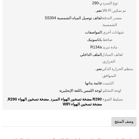
نوع المبرد:
ر-290
تم تمكين Wi-Fi:
نعم..
مصدر التدفئة
لفائف توصيل المياه الشمسية SS304
الشمسية:
شهادات أخرى:
المواصفات
ضاغط:
باناسونيك
مادة تبريد:
R134a
لفائف المبادل
الملف الداخلي
الحراري:
منظم الحرارة الذكي
نعم..
المتوافق:
التثبيت:
قائمة بذاتها
لوحة التحكم:
لوحة اللمس باللغة الإنجليزية
R290 مضخة تسخين الهواء المبرد
مضخة تسخين الهواء R290
تسليط الضوء:
,
,
مضخة تسخين الهواء WIFI
وصف المنتج