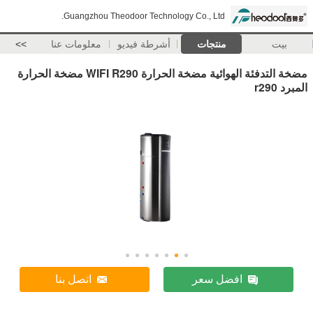
Guangzhou Theodoor Technology Co., Ltd.
بيت
منتجات
أشرطة فيديو
معلومات عنا
>>
مضخة التدفئة الهوائية مضخة الحرارة WIFI R290 مضخة الحرارة
المبرد r290
افضل سعر
اتصل بنا