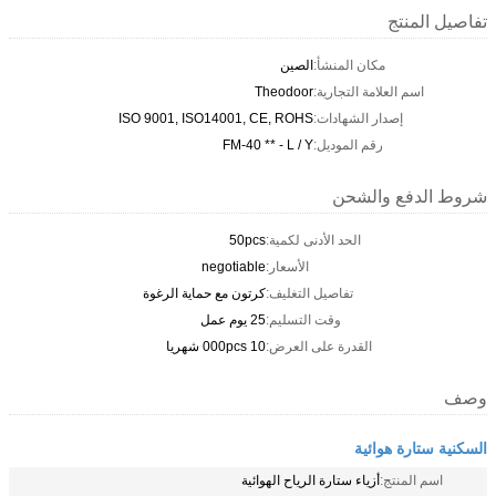
تفاصيل المنتج
مكان المنشأ:
الصين
اسم العلامة التجارية:
Theodoor
إصدار الشهادات:
ISO 9001, ISO14001, CE, ROHS
رقم الموديل:
FM-40 ** - L / Y
شروط الدفع والشحن
الحد الأدنى لكمية:
50pcs
الأسعار:
negotiable
تفاصيل التغليف:
كرتون مع حماية الرغوة
وقت التسليم:
25 يوم عمل
القدرة على العرض:
10 000pcs شهريا
وصف
السكنية ستارة هوائية
اسم المنتج:
أزياء ستارة الرياح الهوائية