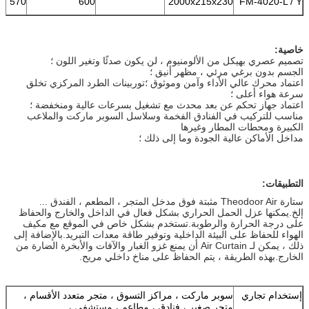
570
600
2000x215x230
FM-4020-L / Y
خاصية:
تصميم عصري بهيكل من الألومنيوم ، لن يكون صدئًا وتغير اللون ؛
الجسم بدون برغي مرئي ، مظهر أنيق ؛
اعتماد محرك عالي الأداء وآمن وموثوق ؛توربينات الطرد المركزي تخلق
سرعة هواء أعلى ؛
اعتماد جهاز تحكم عن بعد محدث مع تشغيل بسرعات عالية ومنخفضة ؛
مناسب للتركيب في الفنادق الفخمة وسلاسل السوبر ماركت والملاعب
الكبيرة ومحطات المطار وغيرها
مداخل الأماكن عالية الجودة وما إلى ذلك ؛
التطبيقات:
ستارة Theodoor Air مثبتة فوق مدخل المتجر ، المطعم ، الفندق ...
إلخ.يمكنها عزل الحمل الحراري بشكل فعال في الداخل والخارج والحفاظ
على درجة الحرارة والرطوبة.تستخدم بشكل خاص في الموقع مع مكيف
الهواء للحفاظ على البيئة الداخلية وتوفير طاقة معدات التبريد.بالإضافة إلى
ذلك ، يمكن لـ Air Curtain أن يمنع غزو الغبار والآفات والأبخرة الضارة من
الخارج.بهذه الطريقة ، يتم الحفاظ على مناخ داخلي مريح.
إستخدام تجاري
سوبر ماركت ، مراكز التسوق ، متجر متعدد الأقسام ،
متجر صغير ، فنادق ، مطاعم ، مستشفى ،