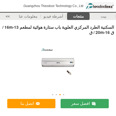
Guangzhou Theodoor Technology Co., Ltd.
بيت
منتجات
أشرطة فيديو
معلومات عنا
>>
السكنية الطرد المركزي العلوية باب ستارة هوائية لمطعم 13-16m /
ق 16-20m / ق
افضل سعر
اتصل بنا