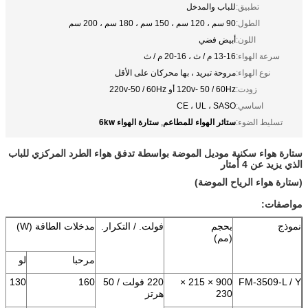
تطبيق:
للباب والمدخل
الطول:
90 سم ، 120 سم ، 150 سم ، 180 سم ، 200 سم
اللون:
أبيض فضي
سرعة الهواء:
13-16 م / ث ، 16-20 م / ث
نوع الهواء:
مروحة تبريد ، بها محركان على الأقل
زودت:
120v- 50 / 60Hz أو 220v-50 / 60Hz
اساسي:
CE ، UL ، SASO
ستائر الهواء للمطاعم
ستارة الهواء 6kw
تسليط الضوء:
,
ستارة هواء سكنية موديل الموضة بواسطة تدفق هواء الطرد المركزي للباب
الذي يزيد عن 4 أمتار
(ستارة هواء الرياح الموضة)
مواصفات:
نموذج
بحجم
فولت. / التكرار.
مدخلات الطاقة (W)
(مم)
مرحبا
لو
FM-3509-L / Y
900 × 215 ×
220 فولت / 50
160
130
230
هرتز