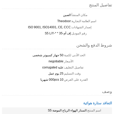
تفاصيل المنتج
مكان المنشأ:
الصين
اسم العلامة التجارية:
Theodoor
إصدار الشهادات:
ISO 9001, ISO14001, CE, CCC
رقم الموديل:
إف أم-35 * *-S5 L/Y
شروط الدفع والشحن
الحد الأدنى لكمية:
50 جهاز كمبيوتر شخصى
الأسعار:
negotiable
تفاصيل التغليف:
علبة corrugated
وقت التسليم:
25 يوم عمل
القدرة على العرض:
10 000pcs شهريا
وصف
التعاقد ستارة هوائية
اسم المنتج:
الستار الهواء الرياح الموضة S5