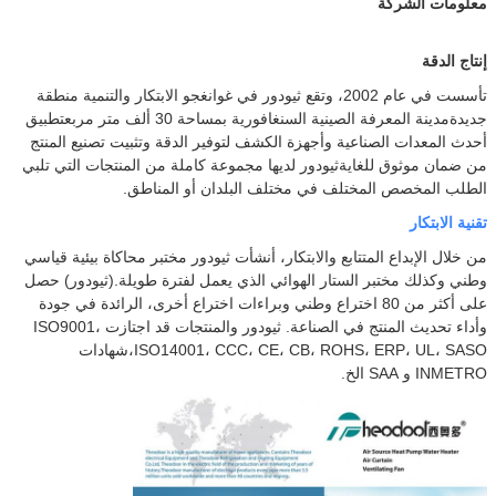
معلومات الشركة
إنتاج الدقة
تأسست في عام 2002، وتقع ثيودور في غوانغجو الابتكار والتنمية منطقة
جديدة
مدينة المعرفة الصينية السنغافورية بمساحة 30 ألف متر مربعتطبيق
أحدث المعدات الصناعية وأجهزة الكشف لتوفير الدقة وتثبيت تصنيع المنتج
من ضمان موثوق للغايةثيودور لديها مجموعة كاملة من المنتجات التي تلبي
الطلب المخصص المختلف في مختلف البلدان أو المناطق.
تقنية الابتكار
من خلال الإبداع المتتابع والابتكار، أنشأت ثيودور مختبر محاكاة بيئية قياسي
وطني وكذلك مختبر الستار الهوائي الذي يعمل لفترة طويلة.(ثيودور) حصل
على أكثر من 80 اختراع وطني وبراءات اختراع أخرى، الرائدة في جودة
وأداء تحديث المنتج في الصناعة. ثيودور والمنتجات قد اجتازت ISO9001،
ISO14001، CCC، CE، CB، ROHS، ERP، UL، SASO،شهادات
INMETRO و SAA الخ.