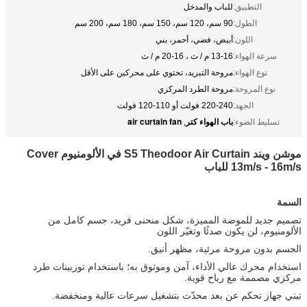
التطبيق:
للباب والمدخل
الطول:
90 سم، 120 سم، 150 سم، 180 سم، 200 سم
اللون:
أبيض، فضي، أحمر، بني
سرعة الهواء:
13-16 م / ث ، 16-20 م / ث
نوع الهواء:
مروحة التبريد، تحتوي على محركين على الأقل
نوع المروحة:
مروحة الطرد المركزي
الجهد:
220-240 فولت أو 110-120 فولت
باب الهواء كتر
air curtain fan
تسليط الضوء:
,
موشن ويند S5 Theodoor Air Curtain في الألومنيوم Cover
13m/s - 16m/s للباب
السمة
تصميم جديد للموضة المميزة، شكل منحنى فريد، جسم كامل من
الألومنيوم، لن يكون صدئًا وتغيّر اللون
الجسم بدون مروحة مرئية، مظهر أنيق.
استخدام محرك عالي الأداء، آمن وموثوق به؛ باستخدام توربينات طرد
مركزي مصممة مع رياح قوية.
تبني جهاز تحكم عن بعد محدّث بتشغيل سرعات عالية ومنخفضة.