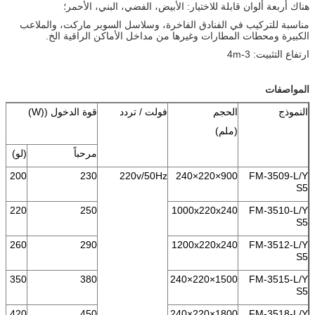
هناك أربعة ألوان قابلة للاختيار: الأبيض، الفضي، البني، الأحمر؛
مناسبة للتركيب في الفنادق الفاخرة، وسلاسل السوبر ماركت، والملاعب
الكبيرة ومحطات المطارات وغيرها من مداخل الأماكن الراقية الخ.
ارتفاع التثبيت: 3-4m
المواصفات
النموذج
الحجم
فولت / تردد
قوة الدخول ((W)
(ملم)
مرحباً
(لو)
200
230
220v/50Hz
900×220×240
FM-3509-L/Y
S5
220
250
1000x220x240
FM-3510-L/Y
S5
260
290
1200x220x240
FM-3512-L/Y
S5
350
380
1500×220×240
FM-3515-L/Y
S5
420
450
1800×220×240
FM-3518-L/Y