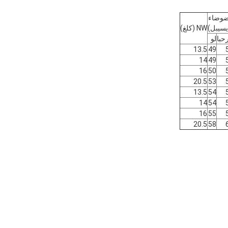
ضوضاء
يسيبل)
NW (كلغ)
حبا
لو
13.5
49
14
49
16
50
20.5
53
13.5
54
14
54
16
55
20.5
58