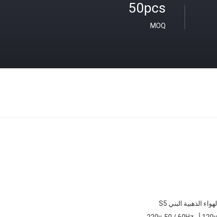
50pcs
MOQ
واء الذهبية البني S5
220v-50 / 