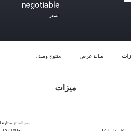
negotiable
السعر
زات
صالة عرض
منتوج وصف
ميزات
اسم المنتج:
ستارة اله
 محركان على الأقل
زودت:
120v- 50 / 60Hz أو 60Hz