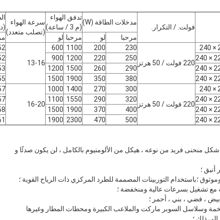
تدفق الهواء
ال
مدخلات الطاقة (W)
سرعة الهواء
فولت. / التكرار.
(م 3 / ساعة)
(د
(تصلب متعدد)
مرحبا
لو
مرحبا
لو
مر
52
600
1100
200
230
52
900
1200
220
250
220 فولت / 50 هرتز
13-16
53
1200
1500
260
290
55
1500
1900
350
380
57
1000
1400
270
300
57
1100
1550
290
320
220 فولت / 50 هرتز
16-20
58
1500
1900
370
400
61
1900
2300
470
500
ل منحنى فريد من نوعه ، هيكل من الألومنيوم بالكامل ، لن يكون صدئًا و
أنيق ؛
موثوق ؛باستخدام التوربينات المصممة للطرد المركزي ذات الرياح القوية ؛
 مع تشغيل بسرعات عالية ومنخفضة ؛
أبيض ، فضي ، بني ، أحمر ؛
خمة وسلاسل السوبر ماركت والملاعب الكبيرة ومحطات المطار وغيرها
إلى ذلك ؛