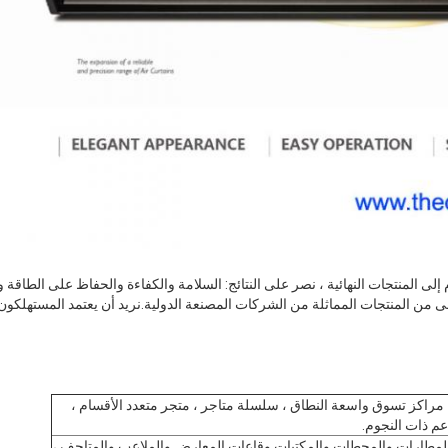
لى المنتجات النهائية ، نصر على النتائج: السلامة والكفاءة والحفاظ على الطاقة وحم
لى من المنتجات المماثلة من الشركات المصنعة الدولية.نريد أن يعتمد المستهلكو
مراكز تسوق واسعة النطاق ، سلسلة متاجر ، متجر متعدد الأقسام ،
عم ذات النجوم.
والمطارات والمحطات والمكتبات وقاعات المعارض والملاعب والمتاحف ،