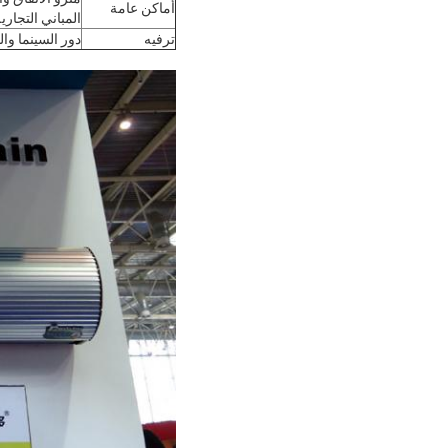
أماكن عامة
المباني التجار
ترفيه
دور السينما وا