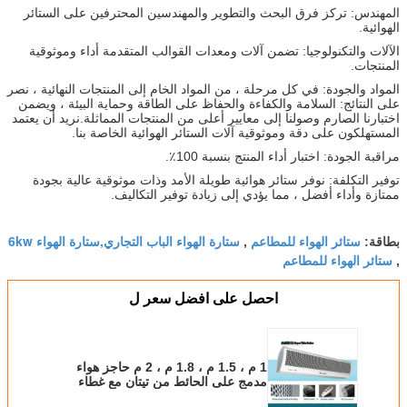
المهندس: تركز فرق البحث والتطوير والمهندسين المحترفين على الستائر
الهوائية.
الآلات والتكنولوجيا: تضمن آلات ومعدات القوالب المتقدمة أداء وموثوقية
المنتجات.
المواد والجودة: في كل مرحلة ، من المواد الخام إلى المنتجات النهائية ، نصر
على النتائج: السلامة والكفاءة والحفاظ على الطاقة وحماية البيئة ، ويضمن
اختبارنا الصارم وصولنا إلى معايير أعلى من المنتجات المماثلة.نريد أن يعتمد
المستهلكون على دقة وموثوقية آلات الستائر الهوائية الخاصة بنا.
مراقبة الجودة: اختبار أداء المنتج بنسبة 100٪.
توفير التكلفة: نوفر ستائر هوائية طويلة الأمد وذات موثوقية عالية بجودة
ممتازة وأداء أفضل ، مما يؤدي إلى زيادة توفير التكاليف.
ستائر الهواء للمطاعم
ستارة الهواء الباب التجاري,ستارة الهواء 6kw
بطاقة:
,
ستائر الهواء للمطاعم
,
احصل على افضل سعر ل
1 م ، 1.5 م ، 1.8 م ، 2 م حاجز هواء
مدمج على الحائط من تيتان مع غطاء
معدني