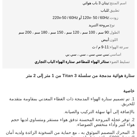
اسم المنتج:
تيتان 3 باب هوائي
تطبيق:
للباب
زودت:
120v- 50 / 60Hz أو 220v-50 / 60Hz
نوع:
مروحة التبريد
الطول:
90 سم ، 100 سم ، 120 سم ، 150 سم ، 180 سم ، 200 سم
اللون:
أبيض
سرعة الهواء:
9-11 م / ث
اساسي:
سي سي سي ، سي ، سي بي
ستائر الهواء للمطاعم
ستارة الهواء الباب التجاري
تسليط الضوء:
,
ستارة هوائية مدمجة من سلسلة Titan 3 من 1 متر إلى 2 متر
خاصية
1. تم تصميم ستارة الهواء المدمجة ذات الغطاء المعدني بمقاومة متقدمة
للحريق.
بالإضافة إلى أنها سهلة التركيب والصيانة.
2. توفر عجلة المروحة المحسنة تدفق هواء مستقر ومتساوي.لديها حجم
هواء كبير وأداء منخفض الضوضاء.
3. المحرك المصمم الموثوق به ، مع حماية من السخونة الزائدة ولديه أمان