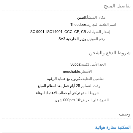
تفاصيل المنتج
مكان المنشأ:
الصين
اسم العلامة التجارية:
Theodoor
إصدار الشهادات:
ISO 9001, ISO14001, CCC, CE, CB
رقم الموديل:
وزير الخارجية SA3
شروط الدفع والشحن
الحد الأدنى لكمية:
50pcs
الأسعار:
negotiable
تفاصيل التغليف:
كرتون مع حماية الرغوة
وقت التسليم:
25 أيام عمل بعد استلام المبلغ
شروط الدفع:
تي/تي أو خطاب الاعتماد للوهلة
القدرة على العرض:
10 000pcs شهريا
وصف
السكنية ستارة هوائية