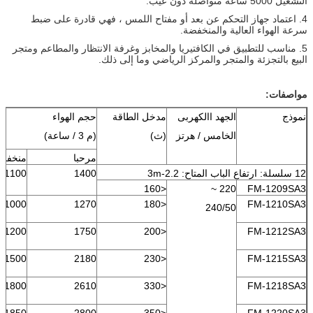
التشغيل 5000 ساعة متواصلة دون عيب.
4. اعتماد جهاز التحكم عن بعد أو مفتاح اللمس ، فهي قادرة على ضبط
سرعة الهواء العالية والمنخفضة.
5. مناسب للتطبيق في الكافتيريا والمخابز وغرفة الانتظار والمطاعم ومتجر
البيع بالتجزئة والمتجر والمركز الرياضي وما إلى ذلك.
مواصفات:
نموذج
الجهد االكهربى
مدخل الطاقة
حجم الهواء
الخامس / هرتز
(ث)
(م 3 / ساعة)
مرحبا
منخفض
12 سلسلة: ارتفاع الباب المتاح: 2.2-3m
1400
1100
<160
220 ~
FM-1209SA3
1000
1270
<180
FM-1210SA3
240/50
1200
1750
<200
FM-1212SA3
1500
2180
<230
FM-1215SA3
1800
2610
<330
FM-1218SA3
1850
2800
<350
FM-1220SA3