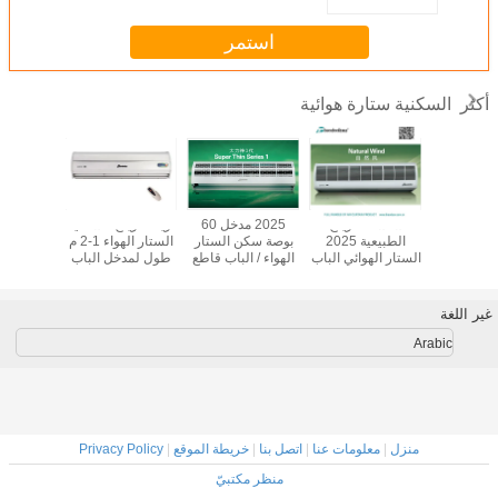
استمر
السكنية ستارة هوائية
أكثر
واء داخلية
سلسلة الرياح
2025 مدخل 60
أزياء الرياح السكنية
طبيعي 
ألومنيوم
الطبيعية 2025
بوصة سكن الستار
الستار الهواء 1-2 م
الاتفاق ست
الستار الهوائي الباب
الهواء / الباب قاطع
طول لمدخل الباب
للابواب 
في ABS غطاء
الهواء مع غطاء
مع R / C.
العامة م
بلاستيكي RC
الصلب
تد
ومفتاح الباب متاح
غير اللغة
Arabic
منزل
|
معلومات عنا
|
اتصل بنا
|
خريطة الموقع
|
Privacy Policy
منظر مكتبيّ