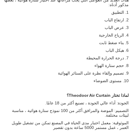
هناك العديد من العوامل التي يجب مراعاتها عند اختيار ستارة هوائية ، بعضها
مذكور أدناه:
1. التطبيق
2. ارتفاع الباب
3. عرض الباب
4. الرياح الخارجية
5. بناء ضغط ثابت
6. هيكل الباب
7. درجة الحرارة المحيطة
8. حجم ستارة الهواء
9. تصميم وإلقاء نظرة على الستائر الهوائية
10. مستوى الضوضاء
لماذا تختار Theodoor Air Curtain؟
الجودة: أداء عالي الجودة ، تصنيع أكثر من 18 عامًا.
التصميم: الموضة والمرافق.أكثر من 100 نموذج ستارة هوائية ، مناسبة
لبيئات مختلفة.
الموثوقية: معمل اختبار مدى الحياة في المصنع.تمكن من تشغيل طويل
العمر ، عمل مستمر 5000 ساعة بدون تقصير