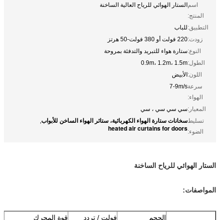
اسم
الستار الهوائي للرياح العالية الساخنة
المنتج:
التطبيق:
للباب
زودت:
220 فولت أو 380 فولت-50 هرتز
النوع:
ستارة هواء للتبريد والتدفئة بمروحة
الطول:
0.9m، 1.2m، 1.5m
اللون:
الأبيض
سرعة
7-9m/s
الهواء:
المعيار:
سي سي سي ، سي
سخانات ستارة الهواء الكهربائية، ستائر الهواء الساخن للأبواب
تسليط
,
heated air curtains for doors
الضوء:
الستار الهوائي للرياح الساخنة
المواصفات:
الحجم
فولت / تردد
قوة المحرك