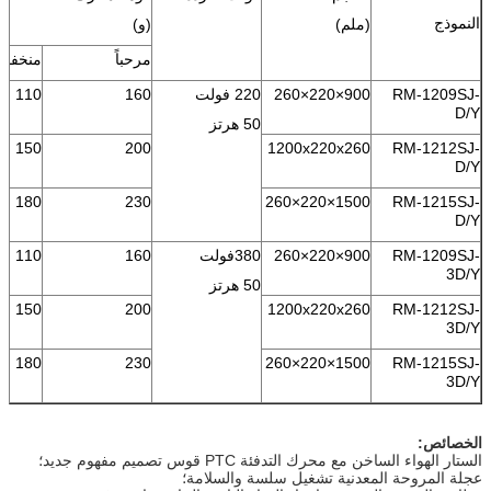
النموذج
(ملم)
(و)
مرحباً
منخفض
RM-1209SJ-
900×220×260
220 فولت
160
110
D/Y
50 هرتز
150
200
1200x220x260
RM-1212SJ-
D/Y
180
230
1500×220×260
RM-1215SJ-
D/Y
RM-1209SJ-
900×220×260
380فولت
160
110
3D/Y
50 هرتز
150
200
1200x220x260
RM-1212SJ-
3D/Y
180
230
1500×220×260
RM-1215SJ-
3D/Y
الخصائص:
الستار الهواء الساخن مع محرك التدفئة PTC قوس تصميم مفهوم جديد؛
عجلة المروحة المعدنية تشغيل سلسة والسلامة؛