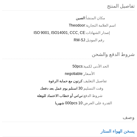
تفاصيل المنتج
مكان المنشأ:
الصين
اسم العلامة التجارية:
Theodoor
إصدار الشهادات:
ISO 9001, ISO14001, CCC, CE
رقم الموديل:
RM-SJ
شروط الدفع والشحن
الحد الأدنى لكمية:
50pcs
الأسعار:
negotiable
تفاصيل التغليف:
كرتون مع حماية الرغوة
وقت التسليم:
30 استلم يوم عمل بعد دفعك
شروط الدفع:
تي/تي أو خطاب الاعتماد للوهلة
القدرة على العرض:
10 000pcs شهريا
وصف
يسخن الهواء الستار