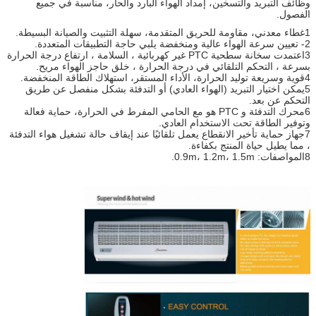
وظائف التبريد والتسخين، إمداد الهواء البارد والحار، مناسبة في جميع
الفصول.
1غطاء معدني، مقاومة للحريق المتقدمة، سهلة التثبيت والصيانة البسيطة.
2- تعيين سرعة الهواء عالية ومنخفضة يلبي حاجة التطبيقات المتعددة.
3اعتمدت سخانة سطحية PTC غير كهربائية ، السلامة ، ارتفاع درجة الحرارة
بسرعة ، التحكم التلقائي في درجة الحرارة ، خلق حاجز الهواء مريح.
4قوية وسريعة توليد الحرارة، الأداء المستقر، استهلاك الطاقة المنخفضة.
5يمكن اختيار التبريد (الهواء العادي) أو التدفئة بشكل منفصل عن طريق
التحكم عن بعد.
6محرك التدفئة و PTC هو مع الحامي المفرط في الحرارة، حماية فعالة
وتوفير الطاقة تحت الاستخدام العادي.
7جهاز حماية تأخير الانقطاع يعمل تلقائيًا عند إيقاف حالة تشغيل هواء التدفئة
، مما يطيل حياة المنتج بكفاءة.
8المواصفات: 0.9m، 1.2m، 1.5m.