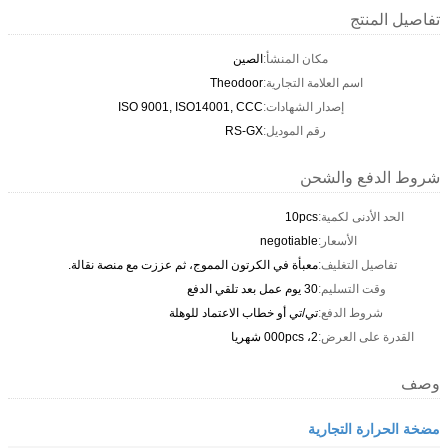
تفاصيل المنتج
مكان المنشأ:
الصين
اسم العلامة التجارية:
Theodoor
إصدار الشهادات:
ISO 9001, ISO14001, CCC
رقم الموديل:
RS-GX
شروط الدفع والشحن
الحد الأدنى لكمية:
10pcs
الأسعار:
negotiable
تفاصيل التغليف:
معبأة في الكرتون المموج، ثم عززت مع منصة نقالة.
وقت التسليم:
30 يوم عمل بعد تلقي الدفع
شروط الدفع:
تي/تي أو خطاب الاعتماد للوهلة
القدرة على العرض:
2، 000pcs شهريا
وصف
مضخة الحرارة التجارية