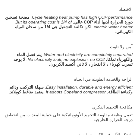
الاقتصاد
Cycle heating heat pump has high COP performance.
مضخة تسخين
دورة الحرارة لديها أداء COP عالي.
But its operating cost is 1/4 of
electric water heater.
لكن تكلفة التشغيل هي 1/4 من سخان المياه
الكهربائي.
آمن ولا تلوث
Water and electricity are completely separated.
يتم فصل الماء
والكهرباء تمامًا.
No electricity leak, no explosion, no CO2.
لا يوجد
تسرب كهرباء ، لا انفجار ، لا ثاني أكسيد الكربون.
الراحة والخدمة الطويلة في الحياة
Easy installation, durable and energy efficient.
سهلة التركيب ودائم
وكفاءة الطاقة.
It adopts Copeland compressor.
يعتمد ضاغط كوبلاند.
مكافحة التجميد الفكري
تعمل وظيفة مقاومة التجميد الأوتوماتيكية على حماية المعدات من انخفاض
درجة الحرارة الخارجية.
التحكم الآلي في الكمبيوتر الصغير