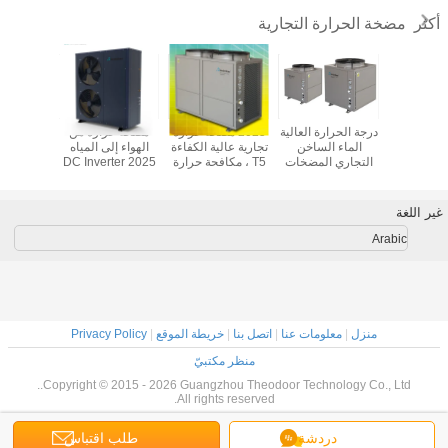
مضخة الحرارة التجارية
أكثر
الحرارة
درجة الحرارة العالية
2025 مضخة حرارة
مضخة حرارة من
مضخة ا
ة EVI
الماء الساخن
تجارية عالية الكفاءة
الهواء إلى المياه
التجاري المضخات
T5 ، مكافحة حرارة
2025 DC Inverter
توفير الطا
الحرارية، المصدر
عالية
15-19KW للماء
الساخنة 
الهواء R134A
الساخن منخفض
وتدفئة
مضخة الحرارة
الحرارة DWH /
غير اللغة
تسخين الأرض
Arabic
منزل
|
معلومات عنا
|
اتصل بنا
|
خريطة الموقع
|
Privacy Policy
منظر مكتبيّ
Copyright © 2015 - 2026 Guangzhou Theodoor Technology Co., Ltd..
All rights reserved.
دردشة
طلب اقتباس