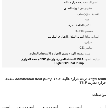
اسم المنتج:
درجة حرارة عالية.
تطبيق:
في الهواء الطلق
تغطية / خزان
صلب
المواد:
اكتب:
الدائمة الحرة
معمبرد:
R134a
اللولب مبادل
أنبوب التبادل الحراري الملولب
حراري:
اساسي:
CE
ميزة:
مضخة الهواء مصدر الحرارة للاستخدام التجاري
R134A مضخة الحرارة، وارتفاع COP مضخة الحرارة
تسليط الضوء:
,
High COP Heat Pump
High temp.
درجة حرارة عالية.
commercial heat pump T5-F
مضخة
حرارة تجارية T5-F
مواصفات: