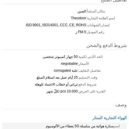
مكان المنشأ:
الصين
اسم العلامة التجارية:
Theodoor
إصدار الشهادات:
ISO 9001, ISO14001, CCC, CE, ROHS
رقم الموديل:
FM-5 ز
شروط الدفع والشحن
الحد الأدنى لكمية:
50 جهاز كمبيوتر شخصى
الأسعار:
negotiable
تفاصيل التغليف:
علبة corrugated
وقت التسليم:
25 أيام عمل بعد استلام المبلغ
شروط الدفع:
تي/تي أو خطاب الاعتماد للوهلة
القدرة على العرض:
10.000 pcs لكلّ شهر
وصف
الهواء التجارية الستار
اسم
ستارة هوائية من سلسلة 5G بغطاء من الألومنيوم