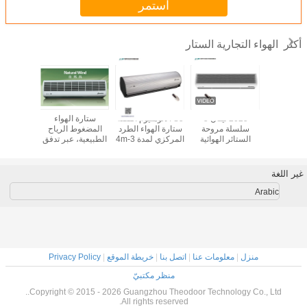
استمر
الهواء التجارية الستار
أكثر
ة البابية
2025 تيتان 5
S5 الألومنيوم الفضة
ستارة الهواء
توفير 
فتوحة
سلسلة مروحة
ستارة الهواء الطرد
المضغوط الرياح
الستائر الهوائية
المركزي لمدة 3-4m
الطبيعية، عبر تدفق
مدمج ستار
التجارية لدخول
مع RC للفنادق
نوع تدفق الهواء
مع تبري
الباب / الخروج عند
والمحلات التجارية
الجوي كتر من لباب
2.5m إلى 3m 50-
غير اللغة
60Hz
Arabic
منزل
|
معلومات عنا
|
اتصل بنا
|
خريطة الموقع
|
Privacy Policy
منظر مكتبيّ
Copyright © 2015 - 2026 Guangzhou Theodoor Technology Co., Ltd..
All rights reserved.