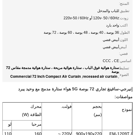
المنتج:
تطبيق:
للباب والمدخل
زودت:
120v- 50 / 60Hz أو 220v-50 / 60Hz
اكتب:
واحد بارد
الطول:
36 بوصة ، 40 بوصة ، 48 بوصة ، 60 بوصة ، 72 بوصة
اللون:
أبيض فضي
أبيض
أبيض فضي
فضي:
اساسي:
CCC ، CE
ستارة هوائية فوق الباب ، ستارة هوائية مريحة ، ستارة هوائية مدمجة مقاس 72
تسليط
بوصة
الضوء:
Commercial 72 Inch Compact Air Curtain
recessed air curtain
,
,
إنيرجي-سافينغ تجاري 72 بوصة 5G هواء ستارة مدمج مع وحيد يبرد
مواصفات:
بحجم
فولت.
محرك
نموذج
(مم)
الطاقة (W)
مرحبا
لو
110
160
220V ~
900x190x220
FM-1209T /