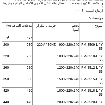
والملاعب الكبيرة ومحطات المطار والمداخل الأخرى للأماكن الراقية وغيرها
؛
ارتفاع التثبيت: 3-4m
مواصفات:
نموذج
بحجم
فولت / التكرار.
مدخلات الطاقة (w)
(مم)
مرحبا
لو
200
230
220V / 50HZ
900x220x240
FM-3509-L / Y
S5
220
250
1000x220x240
FM-3510-L / Y
S5
260
290
1200x220x240
FM-3512-L / Y
S5
350
380
1500x220x240
FM-3515-L / Y
S5
420
450
1800x220x240
FM-3518-L / Y
S5
440
470
2000x220x240
FM-3520-L / Y