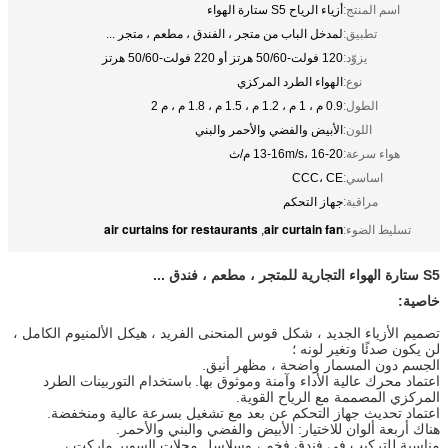
اسم المنتج:
أزياء الرياح S5 ستارة الهواء
تطبيق:
لمدخل الباب من متجر ، الفندق ، مطعم ، متجر ...
يزوّد:
120 فولت-50/60 هرتز أو 220 فولت-50/60 هرتز
نوع:
الهواء الطرد المركزي
الطول:
0.9 م ، 1 م ، 1.2 م ، 1.5 م ، 1.8 م ، م 2
اللون:
الأبيض والفضي والأحمر والبني
هواء سرعة:
13-16m/s، 16-20 م/ث
اساسي:
CCC، CE
مراقبة:
جهاز التحكم
air curtains for restaurants
air curtain fan
تسليط الضوء:
,
S5 ستارة الهواء التجارية للمتجر ، مطعم ، فندق ...
خاصية:
تصميم الأزياء الجديد ، شكل قوس المنحنى الفريد ، هيكل الألمنيوم الكامل ،
لن يكون صدئًا وتغير لونه ؛
الجسم دون المسمار واضحة ، مظهر أنيق.
اعتماد محرك عالية الأداء وآمنة وموثوق بها.
باستخدام التوربينات الطرد
المركزي المصممة مع الرياح القوية.
اعتماد تحديث جهاز التحكم عن بعد مع تشغيل بسرعة عالية ومنخفضة.
هناك أربعة ألوان للاختيار: الأبيض والفضي والبني والأحمر.
مناسبة للتركيب في فندق فخم ، وسلاسل محلات السوبر ماركت ،