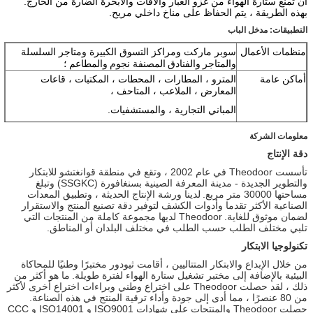
أن تمنع ستارة الهواء من غزو الغبار والآفات والأبخرة الضارة من الخارج.
بهذه الطريقة ، يتم الحفاظ على مناخ داخلي مريح.
التطبيقات: مدخل الباب
منظمات الأعمال
سوبر ماركت ومراكز التسوق الكبيرة ومتاجر السلسلة
والمتاجر
والفنادق
المصنفة نجوم
والمطاعم ؛
أماكن عامة
المترو ، المطارات ، المحطات ، المكتبات ، قاعات
المعارض ، الملاعب ، المتاحف ،
المباني التجارية ، والمستشفيات.
الترفيه
دور السينما والنوادي والحانات والمقاهي وحانات الإنترنت
معلومات الشركة
ومحلات التجميل.
دقة الإنتاج
تأسست Theodoor في عام 2002 ، وتقع في منطقة قوانغتشو للابتكار
والتطوير الجديدة
-
مدينة المعرفة الصينية بسنغافورة (SSGKC) وتبلغ
مساحتها 30000 متر مربع.
لدينا ورشة الإنتاج الحديثة ، وتطبيق المعدات
الصناعية الأكثر تقدما وأدوات الكشف لتوفير دقة تصنيع المنتج والاستقرار
لضمان موثوق للغاية.
Theodoor لديها مجموعة كاملة من المنتجات التي
تلبي مختلف الطلب حسب الطلب في مختلف البلدان أو المناطق.
تكنولوجيا الابتكار
من خلال الإبداع والابتكار المتتاليين ، أقامت ثيودور مختبرًا وطنيًا للمحاكاة
البيئية بالإضافة إلى مختبر تشغيل ستارة الهواء لفترة طويلة.
ما هو أكثر من
ذلك ، لقد حصلت Theodoor على اختراع وطني وبراءات اختراع أخرى لأكثر
من 80 عنصرًا ، مما أدى إلى جودة وأداء ترقية المنتج في هذه الصناعة.
حصلت Theodoor والمنتجات على شهادات ISO9001 و ISO14001 و CCC