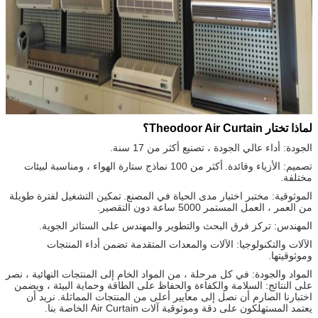
لماذا تختار Theodoor Air Curtain؟
الجودة: أداء عالي الجودة ، تصنيع أكثر من 17 سنة.
تصميم: الأزياء وفائدة.
أكثر من 100 نماذج ستارة الهواء ، ومناسبة لبيئات
مختلفة.
الموثوقية: مختبر اختبار مدى الحياة في المصنع.
تمكين التشغيل لفترة طويلة
من العمر ، العمل المستمر 5000 ساعة دون التقصير.
المهندس: تركز فرق البحث والتطوير والمهندس على الستائر الجوية.
الآلات والتكنولوجيا: الآلات والمعدات المتقدمة تضمن أداء المنتجات
وموثوقيتها.
المواد والجودة: في كل مرحلة ، من المواد الخام إلى المنتجات النهائية ، نصر
على النتائج: السلامة والكفاءة والحفاظ على الطاقة وحماية البيئة ، ويضمن
اختبارنا الصارم أن نصل إلى معايير أعلى من المنتجات المماثلة.
نريد أن
يعتمد المستهلكون على دقة وموثوقية آلات Air Curtain الخاصة بنا.