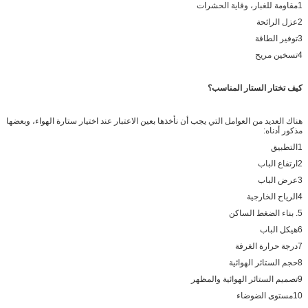
1مقاومة للغبار، وقاية الحشرات
2عزل الرائحة
3توفير الطاقة
4تسخين مريح
كيف تختار الستار المناسب؟
هناك العديد من العوامل التي يجب أن نأخذها بعين الاعتبار عند اختيار ستارة الهواء، وبعضها
مذكور أدناه:
1التطبيق
2ارتفاع الباب
3عرض الباب
4الرياح الخارجية
5. بناء الضغط الساكن
6هيكل الباب
7درجة حرارة الغرفة
8حجم الستائر الهوائية
9تصميم الستائر الهوائية والمظهر
10مستوى الضوضاء