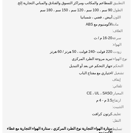
التطبيق:
للمطاعم والمكاتب ومراكز التسوق والفنادق والمباني التجارية إلخ.
الطول:
90 سم ، 100 سم ، 120 سم ، 150 سم ، 180 سم
اللون:
أبيض ، فضي ، شمبانيا
مادة
الألومنيوم مع ABS
الغلاف:
سرعة
16-20 م / ث
الهواء:
زودت:
220 فولت -240 فولت ، 50 هرتز / 60 هرتز
نوع الهواء:
تبريد مروحة الطرد المركزي
التحكم:
جهاز التحكم عن بعد أو التبديل
تشغيل /
اختياري مع مفتاح الباب
إيقاف
تلقائي:
المعيار:
CE ، UL ، SASO
ارتفاع
3.5 م - 4 م
التثبيت:
تغليف
كرتون كرافت
النقل:
ستارة الهواء التجارية نوع الطرد المركزي ، ستارة الهواء التجارية مع غطاء
تسليط
الألومنيوم