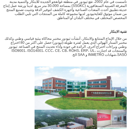
تأسست في عام 2002، تقع ثيودور في منطقة غوانغجو الجديدة للابتكار والتنمية مدينة
المعرفة الصينية السنغافورية (SSGKC) بمساحة 30،000 متر مربع. لدينا ورشة عمل إنتاج
حديثة،تطبيق أحدث المعدات الصناعية وأجهزة الكشف لتوفير الدقة وتثبيت تصنيع المنتج
من ضمان موثوق للغايةثيودور لديها مجموعة كاملة من المنتجات التي تلبي الطلب
المخصص المختلف في مختلف البلدان أو المناطق.
تقنية الابتكار
من خلال الإبداع المتتابع والابتكار، أنشأت ثيودور مختبر محاكاة بيئية قياسي وطني وكذلك
مختبر الستار الهوائي الذي يعمل لفترة طويلة.(ثيودور) حصل على أكثر من 80 اختراع
وطني وبراءات اختراع أخرى، الرائدة في جودة وأداء تحديث المنتج في الصناعة. ثيودور
والمنتجات قد اجتازت ISO9001، ISO14001، CCC، CE، CB، ROHS، ERP، UL،
SASO،شهادات INMETRO و SAA الخ.