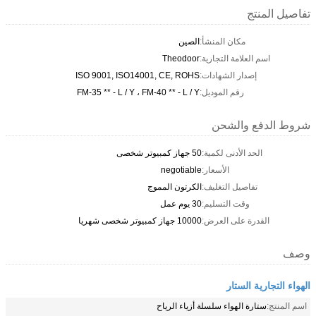
تفاصيل المنتج
مكان المنشأ:
الصين
اسم العلامة التجارية:
Theodoor
إصدار الشهادات:
ISO 9001, ISO14001, CE, ROHS
رقم الموديل:
FM-35 ** - L / Y ، FM-40 ** - L / Y
شروط الدفع والشحن
الحد الأدنى لكمية:
50 جهاز كمبيوتر شخصى
الأسعار:
negotiable
تفاصيل التغليف:
الكرتون المموج
وقت التسليم:
30 يوم عمل
القدرة على العرض:
10000 جهاز كمبيوتر شخصى شهريا
وصف
الهواء التجارية الستار
اسم المنتج:
ستارة الهواء سلسلة أزياء الرياح