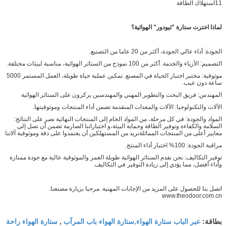
11استهلاك الطاقة
لماذا اخترت ستارة "ثيودور" الهوائية؟
الجودة: أداء عالي الجودة، أكثر من 20 عاما من التصنيع.
التصميم: الأزياء والخدمة. أكثر من 100 نموذج من الستائر الهوائية، مناسبة لبيئات مختلفة.
موثوقية: مختبر اختبار الحياة في المصنع. تمكين عملية حياة طويلة، العمل المستمر 5000
ساعة دون عيب.
المهندس: فريق البحث والتطوير المهني والمهندسين يركزون على الستائر الهوائية
الآلات والتكنولوجيا: الآلات والمعدات المتقدمة تضمن أداء المنتجات وموثوقيتها.
المواد والجودة: في كل مرحلة، من المواد الخام إلى المنتجات النهائية نصر على النتائج:
السلامة والكفاءة وتوفير الطاقة وحماية البيئة،و اختباراتنا الصارمة تضمن أن نصل إلى
معايير أعلى من المنتجات المماثلةنريد من المستهلكين أن يعتمدوا على دقة وموثوقية آلاتنا
مراقبة الجودة: 100% اختبار أداء المنتج.
توفير التكاليف: نحن نقدم الستائر الهوائية طويلة العمر والموثوقية عالية مع جودة ممتازة
وأداء أفضل، مما يؤدي إلى زيادة التوفير في التكاليف.
اتصل بنا للحصول على المزيد من الإجابات المهنية. مرحبا بزيارة مصنعنا.
www.theodoor.com.cn
عبر الباب ستارة الهواء,ستارة الهواء باب المرآب
ستارة الهواء راحة
بطاقة:
,