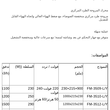
محرك المروحة الطرد المركزي
مروحة طرد مركزي منخفضة الضوضاء، مع ضغط الهواء العالي واتجاه الهواء القابل
للتعديل.
عملية سهلة
متوفر مع جهاز التحكم عن بعد وشاشة لمسة؛ مع سرعات عالية ومنخفضة التشغيل.
المواصفات:
النموذج
الحجم
فولت / تردد
السلطة ((W)
تدفق ال
(ملم)
(m3/h)
FM-3509-L/Y
900×215×230
220 فولت-240
230
1100
فولت
1200
250
FM-3510-L/Y
1000x215x230
50 هرتز/60 هرتز
1500
290
FM-3512-L/Y
1200x215x230