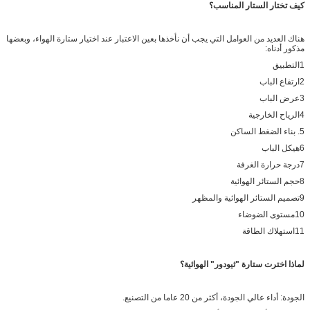
كيف تختار الستار المناسب؟
هناك العديد من العوامل التي يجب أن نأخذها بعين الاعتبار عند اختيار ستارة الهواء، وبعضها
مذكور أدناه:
1التطبيق
2ارتفاع الباب
3عرض الباب
4الرياح الخارجية
5. بناء الضغط الساكن
6هيكل الباب
7درجة حرارة الغرفة
8حجم الستائر الهوائية
9تصميم الستائر الهوائية والمظهر
10مستوى الضوضاء
11استهلاك الطاقة
لماذا اخترت ستارة "ثيودور" الهوائية؟
الجودة: أداء عالي الجودة، أكثر من 20 عاما من التصنيع.