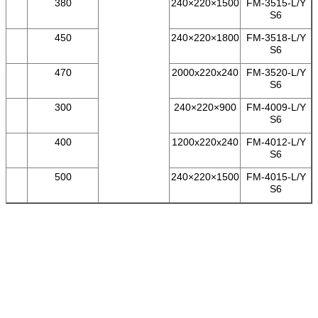
0
380
1500×220×240
FM-3515-L/Y
S6
0
450
1800×220×240
FM-3518-L/Y
S6
0
470
2000x220x240
FM-3520-L/Y
S6
0
300
900×220×240
FM-4009-L/Y
S6
0
400
1200x220x240
FM-4012-L/Y
S6
0
500
1500×220×240
FM-4015-L/Y
S6