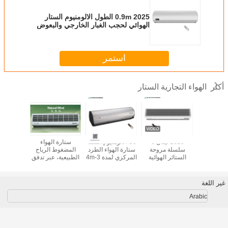
2025 0.9m الطول الالومنيوم الستار
الهوائي لحجب الغبار الخارجي والبعوض
35 بوصة - 79 بوصة
استمر
الهواء التجارية الستار
أكثر
ة البابية
2025 تيتان 5
S5 الألومنيوم الفضة
ستارة الهواء
توفير 
فتوحة
سلسلة مروحة
ستارة الهواء الطرد
المضغوط الرياح
الستائر الهوائية
المركزي لمدة 3-4m
الطبيعية، عبر تدفق
مدمج ستار
التجارية لدخول
مع RC للفنادق
نوع تدفق الهواء
مع تبري
الباب / الخروج عند
والمحلات التجارية
الجوي كتر من لباب
2.5m إلى 3m 50-
غير اللغة
60Hz
Arabic