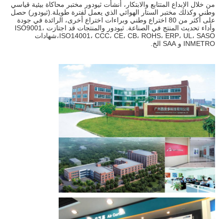
من خلال الإبداع المتتابع والابتكار، أنشأت ثيودور مختبر محاكاة بيئية قياسي
وطني وكذلك مختبر الستار الهوائي الذي يعمل لفترة طويلة.(ثيودور) حصل
على أكثر من 80 اختراع وطني وبراءات اختراع أخرى، الرائدة في جودة
وأداء تحديث المنتج في الصناعة. ثيودور والمنتجات قد اجتازت ISO9001،
ISO14001، CCC، CE، CB، ROHS، ERP، UL، SASO،شهادات
INMETRO و SAA الخ.