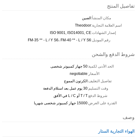
تفاصيل المنتج
مكان المنشأ:
الصين
اسم العلامة التجارية:
Theodoor
إصدار الشهادات:
ISO 9001, ISO14001, CE
رقم الموديل:
FM-35 ** - L / Y S6، FM-40 ** - L / Y S6
شروط الدفع والشحن
الحد الأدنى لكمية:
50 جهاز كمبيوتر شخصى
الأسعار:
negotiable
تفاصيل التغليف:
الكرتون المموج
وقت التسليم:
30 يوم عمل بعد استلام الدفعة
شروط الدفع:
T / T أو L / C في الأفق
القدرة على العرض:
15000 جهاز كمبيوتر شخصى شهريا
وصف
الهواء التجارية الستار