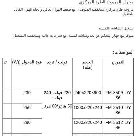
محرك المروحة الطرد المركزي
مروحة طرد مركزي منخفضة الضوضاء، مع ضغط الهواء العالي واتجاه الهواء القابل
للتعديل.
تشغيل الشاشة اللمسية
متوفر مع جهاز التحكم عن بعد وشاشة لمسة؛ مع سرعات عالية ومنخفضة التشغيل.
المواصفات:
النموذج
الحجم
فولت / تردد
قوة الدخول ((W)
تدفق
3
(ملم)
(m
FM-3509-L/Y
900×220×240
220 فولت-240
230
0
S6
فولت
50 هرتز/60 هرتز
0
250
1000x220x240
FM-3510-L/Y
S6
0
290
1200x220x240
FM-3512-L/Y
S6