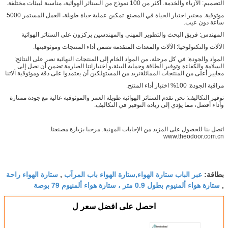
التصميم: الأزياء والخدمة. أكثر من 100 نموذج من الستائر الهوائية، مناسبة لبيئات مختلفة.
موثوقية: مختبر اختبار الحياة في المصنع. تمكين عملية حياة طويلة، العمل المستمر 5000
ساعة دون عيب.
المهندس: فريق البحث والتطوير المهني والمهندسين يركزون على الستائر الهوائية
الآلات والتكنولوجيا: الآلات والمعدات المتقدمة تضمن أداء المنتجات وموثوقيتها.
المواد والجودة: في كل مرحلة، من المواد الخام إلى المنتجات النهائية نصر على النتائج:
السلامة والكفاءة وتوفير الطاقة وحماية البيئة،و اختباراتنا الصارمة تضمن أن نصل إلى
معايير أعلى من المنتجات المماثلةنريد من المستهلكين أن يعتمدوا على دقة وموثوقية آلاتنا
مراقبة الجودة: 100% اختبار أداء المنتج.
توفير التكاليف: نحن نقدم الستائر الهوائية طويلة العمر والموثوقية عالية مع جودة ممتازة
وأداء أفضل، مما يؤدي إلى زيادة التوفير في التكاليف.
اتصل بنا للحصول على المزيد من الإجابات المهنية. مرحبا بزيارة مصنعنا.
www.theodoor.com.cn
عبر الباب ستارة الهواء,ستارة الهواء باب المرآب
ستارة الهواء راحة
بطاقة:
,
ستارة هواء ألمنيوم بطول 0.9 متر ، ستارة هواء ألمنيوم 79 بوصة
,
احصل على افضل سعر ل