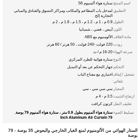
اسم المنتج:
ستارة هواء ألمنيوم S6
التطبيق:
لمدخل باب المطاعم والمكاتب ومراكز التسوق والفنادق والمباني
التجارية إلخ.
الطول:
0.9 م ، 1 م ، 1.2 م ، 1.5 م ، 1.8 م ، 2 م
اللون:
أبيض ، فضي ، شمبانيا
مادة الغلاف:
الألومنيوم مع ABS
زودت:
220 فولت -240 فولت ، 50 هرتز / 60 هرتز
سرعة الهواء:
16-20 م / ث
النوع:
ستارة هوائية للطرد المركزي
التحكم:
جهاز التحكم عن بعد أو التبديل
تشغيل / إيقاف
اختياري مع مفتاح الباب
تلقائي:
المعيار:
سي سي سي ، سي
ارتفاع التثبيت:
3.5 م - 4 م
تغليف النقل:
كرتون كرافت
ستارة هواء ألمنيوم بطول 0.9 متر ، ستارة هواء ألمنيوم 79 بوصة
تسليط الضوء:
,
79 Inch Aluminum Air Curtain
الستار الهوائي من الألومنيوم لمنع الغبار الخارجي والبعوض 35 بوصة - 79
بوصة