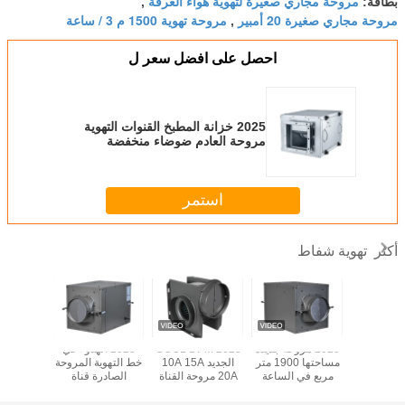
مروحة مجاري صغيرة لتهوية هواء الغرفة
بطاقة:
,
مروحة مجاري صغيرة 20 أمبير
مروحة تهوية 1500 م 3 / ساعة
,
احصل على افضل سعر ل
2025 خزانة المطبخ القنوات التهوية
مروحة العادم ضوضاء منخفضة
12000m3/H
استمر
تهوية شفاط
أكثر
20 مروحة قناة
2025 مروحة جديدة
2025 COOL DPM
2025 الهدوء في
25
باردة ذات
مساحتها 1900 متر
الجديد 10A 15A
خط التهوية المروحة
الجديدة 
ختلط مائل
مربع في الساعة
20A مروحة القناة
الصادرة قناة
التدفق 
 في الغرفة
للتهوية المنزلية
المصغرة لتهوية
المروحة السقف
المختلطة
الهواء النقي
الهواء في الغرفة
مثبتة لتزويد الهواء
المحوري