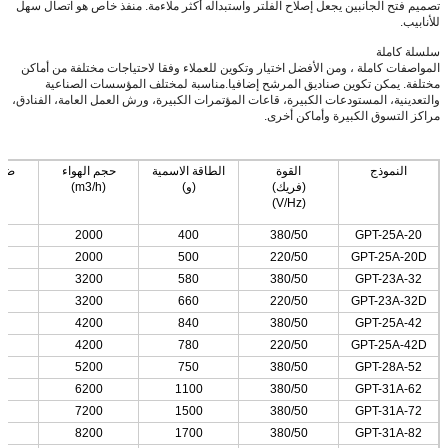
تصميم فتح الجانبين يجعل إصلاح الفلتر واستبداله أكثر ملاءمة. منفذ خاص هو اتصال سهل
للأنابيب.
سلسلة كاملة
المواصفات كاملة ، ومن الأفضل اختيار وتكوين للعملاء وفقا لاحتياجات مختلفة من أماكن
مختلفة. يمكن تكوين صناديق المرشح إضافيا.مناسبة لمختلف المؤسسات الصناعية
والتعدينية، المستودعات الكبيرة، قاعات المؤتمرات الكبيرة، ورش العمل العامة، الفنادق،
مراكز التسوق الكبيرة وأماكن أخرى.
النموذج
القوة
الطاقة الاسمية
حجم الهواء
ضغط
(فريك)
(و)
(m3/h)
(V/Hz)
2000
400
380/50
GPT-25A-20
2000
500
220/50
GPT-25A-20D
3200
580
380/50
GPT-23A-32
3200
660
220/50
GPT-23A-32D
4200
840
380/50
GPT-25A-42
4200
780
220/50
GPT-25A-42D
5200
750
380/50
GPT-28A-52
6200
1100
380/50
GPT-31A-62
7200
1500
380/50
GPT-31A-72
8200
1700
380/50
GPT-31A-82