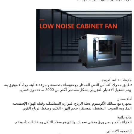
مكونات عالية الجودة
تطبيق محرك النحاس النقي المختار مع ضوضاء منخفضة وسرعة عالية، مع أداء موثوق به،
ويتم تشغيل الاختبار التجريبي بشكل مستمر لأكثر من 8000 ساعة دون فشل.
أداء ممتاز
مجهزة مع سبائك الألومنيوم عجلة الرياح الموازنة الديناميكية وقناة الهواء الإسفنجية
المقاومة للصوت، التشغيل المستقر، حجم الهواء الكبير وضغط الرياح القوي.
مادة دائمة
الخزانة بأكملها من ورق معدني سميك، والذي هو مضاد للتآكل ومضاد للصدأ، ودائم.
التصميم الإنساني