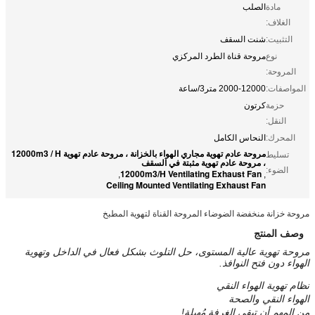
مادة
الصلب
الغلاف:
التثبيت:
شنت السقف
نوع
مروحة قناة الطرد المركزي
المروحة:
المواصفات:
2000-12000 متر3/ساعة
حزمة
كرتون
النقل:
المحرك:
النحاس الكامل
مروحة عادم تهوية مجاري الهواء بالخزانة ، مروحة عادم تهوية 12000m3 / H
تسليط
، مروحة عادم تهوية مثبتة في السقف
الضوء:
12000m3/H Ventilating Exhaust Fan
,
,
Ceiling Mounted Ventilating Exhaust Fan
مروحة خزانة منخفضة الضوضاء المروحة القناة لتهوية المطبخ
وصف المنتج
مروحة تهوية عالية المستوى، حل التلوث بشكل فعال في الداخل وتهوية
الهواء دون فتح النوافذ.
نظام تهوية الهواء النقي
الهواء النقي والصحة
من المهم أن تبقي الغرفة مُهبلة!