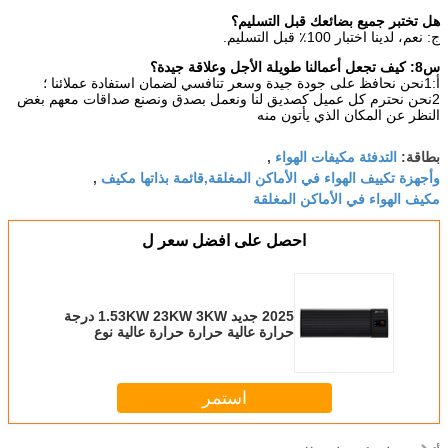
هل تختبر جميع بضائعك قبل التسليم؟
ج: نعم، لدينا اختبار 100٪ قبل التسليم.
س8: كيف تجعل أعمالنا طويلة الأجل وعلاقة جيدة؟
أ:1نحن نحافظ على جودة جيدة وسعر تنافسي لضمان استفادة عملائنا ؛
2نحن نحترم كل عميل كصديق لنا ونعمل بصدق ونصنع صداقات معهم بغض
النظر عن المكان الذي يأتون منه
التدفئة مكيفات الهواء
بطاقة:
,
وأجهزة تكييف الهواء في الأماكن المغلقة,قائمة بذاتها مكيف
,
مكيف الهواء في الأماكن المغلقة
احصل على افضل سعر ل
2025 جديد 1.53KW 23KW 3KW درجة
حرارة عالية حرارة حرارة عالية نوع
الجرافين
استمر