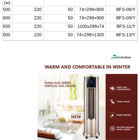
)
w
(
1500
220
50
800×298×74
BFS-08/Y
2000
220
50
900×298×74
BFS-09/Y
2500
220
50
1100x298x74
BFS-11/Y
3000
220
50
1300×298×74
BFS-13/Y