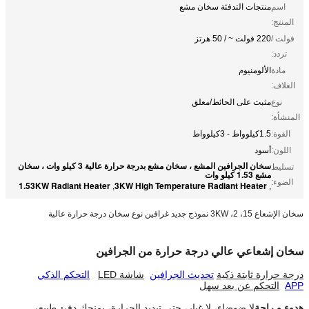
اسم
منتجات التدفئة سخان مشع
المنتج:
فولت /
220 فولت ~ / 50 هرتز
تردد:
مادة
الألومنيوم
الغلاف:
نوع
مثبت على الحائط/معلق
المنشأة:
القوة:
1.5كيلوواط - 3كيلوواط
اللون:
أسود
سخان الجرافين المشع ، سخان مشع بدرجة حرارة عالية 3 كيلو وات ، سخان
تسليط
مشع 1.53 كيلو وات
الضوء:
1.53KW Radiant Heater
3KW High Temperature Radiant Heater
,
,
سخان الإشعاع 15، 2، 3KW نموذج جديد غرافين نوع سخان درجة حرارة عالية
سخان إشعاعي عالي درجة حرارة من الجرافين
درجة حرارة ثابتة ذكية
تحديث الجرافين
شاشة LED
التحكم الذكي
APP
التحكم عن بعد سهل
هدوء و راحة
لا ضوضاء، لا غبار، حتى تبديد الحرارة، يمنحك دفئ طبيعي