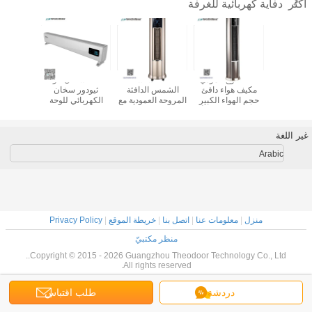
دفاية كهربائية للغرفة
أكثر
 مروحة
2025 نوع عمودي
2025 سلسلة
2025 سخان غرفة
2025 
 بالهواء
مكيف هواء دافئ
الشمس الدافئة
ثيودور سخان
حرارة اله
ساخن
حجم الهواء الكبير
المروحة العمودية مع
الكهربائي للوحة
الطراز ا
المروحة التجارية أو
التحكم في شاشة
القاعدة مع WIFI
الصناعية سخان
اللمس الذكية
والتحكم عن بعد
kW
لتدفئة الغرفة
تسخين تكييف الهواء
غير اللغة
Arabic
منزل
|
معلومات عنا
|
اتصل بنا
|
خريطة الموقع
|
Privacy Policy
منظر مكتبيّ
Copyright © 2015 - 2026 Guangzhou Theodoor Technology Co., Ltd..
All rights reserved.
دردشة
طلب اقتباس