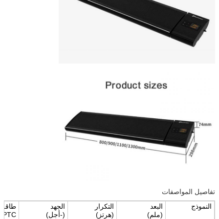
تفاصيل المواصفات
النموذج
البعد
التكرار
الجهد
طاقة 
(
ملم
)
(
هرتز
)
(
-أجل
)
PTC