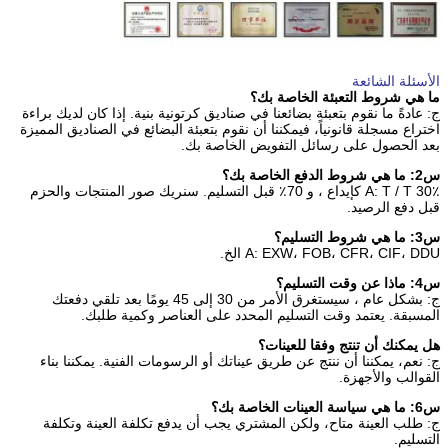
الأسئلة الشائعة
ما هي شروط التعبئة الخاصة بك؟
ج: عادةً ما نقوم بتعبئة بضائعنا في صناديق كرتونية بنية. إذا كان لديك براءة
اختراع مسجلة قانونياً، فيمكننا أن نقوم بتعبئة البضائع في الصناديق المميزة
بعد الحصول على رسائل التفويض الخاصة بك.
س2: ما هي شروط الدفع الخاصة بك؟
A: T / T 30٪ كإيداع ، و 70٪ قبل التسليم. سنريك صور المنتجات والحزم
قبل دفع الرصيد.
س3: ما هي شروط التسليم؟
A: EXW، FOB، CFR، CIF، DDU الخ.
س4: ماذا عن وقت التسليم؟
ج: بشكل عام ، سيستغرق الأمر من 30 إلى 45 يومًا بعد تلقي دفعتك
المسبقة. يعتمد وقت التسليم المحدد على العناصر وكمية طلبك.
هل يمكنك أن تنتج وفقا للعينات؟
ج: نعم، يمكننا أن ننتج عن طريق عيناتك أو الرسومات الفنية. يمكننا بناء
القوالب والأجهزة.
س6: ما هي سياسة العينات الخاصة بك؟
ج: طلب العينة متاح، ولكن المشتري يجب أن يدفع تكلفة العينة وتكلفة
التسليم.