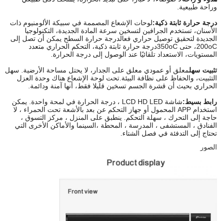
وراحة طبيعية.
درجة حرارة ثابتة ذكية:
لوحات الإشعاع المصممة في سبيكة الألومنيوم ذات
الأسنان، تستخدم الجرافين لتسخين سرعة المادة الجديدة، التكنولوجيا
الجديدة لتحقيق توصيل حراري فعالدرجة حرارة السطح يمكن أن تصل إلى
oC
200
، حتى 350
oC
درجة حرارة ثابتة ذكية، التحكم الحراري متعدد
المستويات، الاستعداد تلقائيًا عند الوصول إلى درجة الحرارة.
تثبيت سهل
معلق أو عمودي معلق على الجدار، لا يحتل مساحة الأرضية. سهل
التثبيت، والحفاظ على نظافة البيئة.تحت لوحة الإشعاع هناك وحدة العزل
الحراري بحيث أن قشرة الجسم تسخين قليلا فقط، أنها آمنة ودائمة.
رابط بسيط:
شاشة LCD HD LED ، درجة الحرارة في لمحة واحدة. يمكن
استخدام APP المحمول أو جهاز التحكم عن بعد بالأشعة تحت الحمراء ، لا
حاجة إلى التحرك ، سهلة التحكم. ينطبق على المنزل ، مركز التسوق ،
الفنادق ، المستشفى ، المدرسة ، المحطة ،السينما والأماكن الأخرى التي
تحتاج إلى التدفئة في فصل الشتاء.
الصور