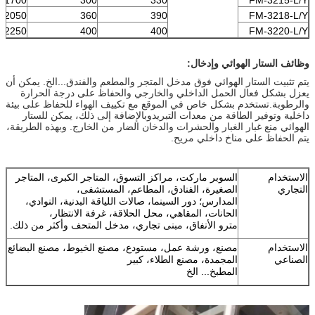
2050
360
390
FM-3218-L/Y
2250
400
400
FM-3220-L/Y
وظائف الستار الهوائي وإدخال:
يتم تثبيت الستار الهوائي فوق مدخل المتجر والمطعم والفندق...الخ. يمكن أن
يعزل بشكل فعال الحمل الداخلي والخارجي والحفاظ على درجة الحرارة
والرطوبة.تستخدم بشكل خاص في الموقع مع تكييف الهواء للحفاظ على بيئة
داخلية وتوفير الطاقة من معدات التبريدوبالإضافة إلى ذلك، يمكن للستار
الهوائي منع غبار الغبار والحشرات والدخان الضار من الخارج. وبهذه الطريقة،
يتم الحفاظ على مناخ داخلي مريح.
الاستخدام
السوبر ماركت، مراكز التسوق، المتاجر الكبرى، المتاجر
التجاري
الصغيرة، الفنادق، المطاعم، المستشفى،
المدارس؛ دور السينما، صالات اللياقة البدنية، النوادي،
الحانات، المقاهي، محل الحلاقة، غرفة الانتظار،
مترو الأنفاق، مبنى تجاري، مدخل المتحف وأكثر من ذلك.
الاستخدام
مصنع، ورشة عمل، مستودع، مصنع الخيوط، مصنع البضائع
الصناعي
المجمدة، مصنع الطلاء، كبير
المطبخ... الخ