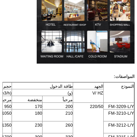
المواصفات:
النموذج
الجهد
طاقة الدخول
حجم اله
V/ HZ
(و)
(m3/h)
مرحباً
منخفضة
مرحباً
950
170
200
220/50
FM-3209-L/Y
1050
180
210
FM-3210-L/Y
1350
230
260
FM-3212-L/Y
1700
300
330
FM-3215-L/Y