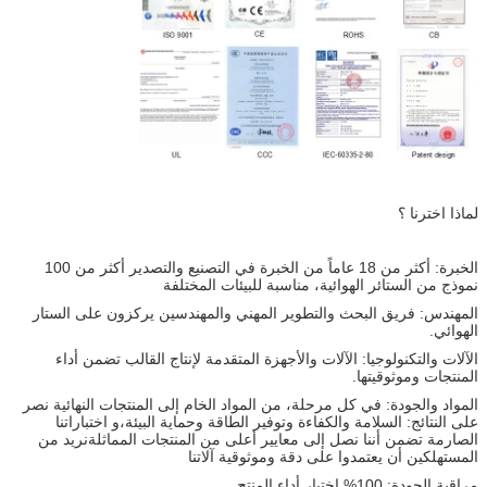
لماذا اخترنا ؟
الخبرة: أكثر من 18 عاماً من الخبرة في التصنيع والتصدير أكثر من 100
نموذج من الستائر الهوائية، مناسبة للبيئات المختلفة
المهندس: فريق البحث والتطوير المهني والمهندسين يركزون على الستار
الهوائي.
الآلات والتكنولوجيا: الآلات والأجهزة المتقدمة لإنتاج القالب تضمن أداء
المنتجات وموثوقيتها.
المواد والجودة: في كل مرحلة، من المواد الخام إلى المنتجات النهائية نصر
على النتائج: السلامة والكفاءة وتوفير الطاقة وحماية البيئة،و اختباراتنا
الصارمة تضمن أننا نصل إلى معايير أعلى من المنتجات المماثلةنريد من
المستهلكين أن يعتمدوا على دقة وموثوقية آلاتنا
مراقبة الجودة: 100% اختبار أداء المنتج.