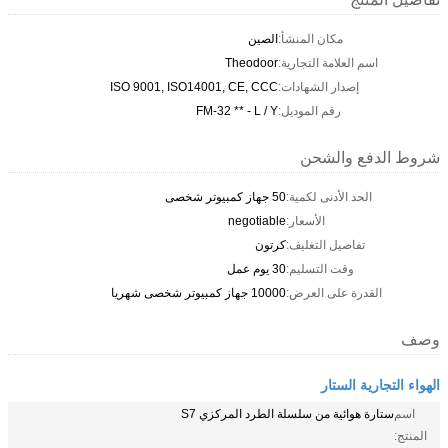
مكان المنشأ:
الصين
اسم العلامة التجارية:
Theodoor
إصدار الشهادات:
ISO 9001, ISO14001, CE, CCC
رقم الموديل:
FM-32 ** - L / Y
شروط الدفع والشحن
الحد الأدنى لكمية:
50 جهاز كمبيوتر شخصى
الأسعار:
negotiable
تفاصيل التغليف:
كرتون
وقت التسليم:
30 يوم عمل
القدرة على العرض:
10000 جهاز كمبيوتر شخصى شهريا
وصف
الهواء التجارية الستار
اسم
ستارة هوائية من سلسلة الطرد المركزي S7
المنتج: