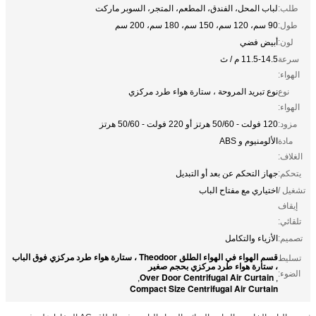
طلب:
لباب المحل، الفندق، المطعم، المتجر، السوبر ماركت
طول:
90 سم، 120 سم، 150 سم، 180 سم، 200 سم
لون:
أبيض فضي
سرعة
11.5-14.5 م / ث
الهواء:
نوع
نوع تبريد المروحة ، ستارة هواء طرد مركزي
الهواء:
مزود:
120 فولت - 50/60 هرتز أو 220 فولت - 50/60 هرتز
مادة
الألومنيوم و ABS
الغلاف:
يتحكم:
جهاز التحكم عن بعد أو التبديل
تشغيل /
اختياري مع مفتاح الباب
إيقاف
تلقائي:
تصميم:
الأزياء والتكامل
قسم الهواء في الهواء الطلق Theodoor ، ستارة هواء طرد مركزي فوق الباب
تسليط
، ستارة هواء طرد مركزي بحجم صغير
الضوء:
Over Door Centrifugal Air Curtain
,
,
Compact Size Centrifugal Air Curtain