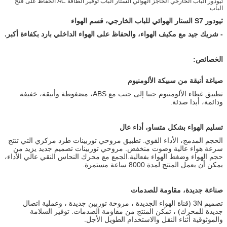
ثيودور الباب الخارجي الحاجز الهوائي الستار الباب توفير الطاقة AC الحفاظ على فتح
الباب
ثيودور S7 الستار الهوائي للباب الخارجي، قسم الهواء
- شريك جيد مع مكيف الهواء، والحفاظ على الهواء الداخلي بارد بكفاءة أكبر.
الخصائص:
صياغة أنيقة من سبيكة الألومنيوم
تطبيق غطاء الألومنيوم جنبا إلى جنب مع ABS، مضغوطة وأنيقة، خفيفة
ودائمة، أبدا صدئة.
تسليم الهواء بشكل متساو، أداء عال
الحجم المدمج، الأداء القوي. تطبيق مروحي توربينات طرد مركزي التي تنتج
سرعة هواء عالية وصوت منخفض. مروحي توربينات تصميم جديد يزيد من
حجم الهواء وضغط الهواء بفعالية.الجمع مع محرك النحاس النقي عالي الأداء،
يمكن أن يعمل المنتج لمدة 8000 ساعة مستمرة.
صناعة جديدة، مقاومة للصدمات
تصميم 3N (قناة الهواء الجديدة ، مروحة توربين جديدة ، وعملية اتصال
جديدة للمحرك) ، تمكن المنتج من مقاومة الصدمات. توفير السلامة
والموثوقية أثناء النقل والاستخدام الطويل الأجل.