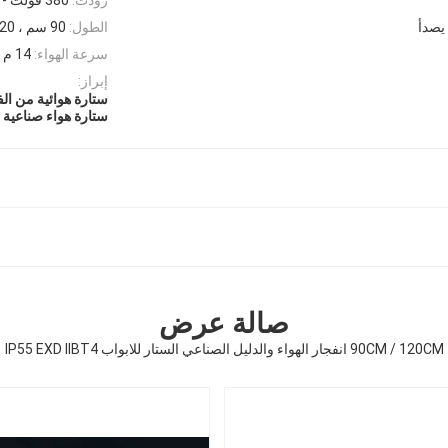
يصدأ
الطول:
90 سم ، 120 سم
سرعة الهواء:
14 م / ث
إبراز:
ستارة هوائية من الف
ستارة هواء صناعية م
صالة عرض
90CM / 120CM انفجار الهواء والدليل الصناعي الستار للابواب IP55 EXD IIBT4