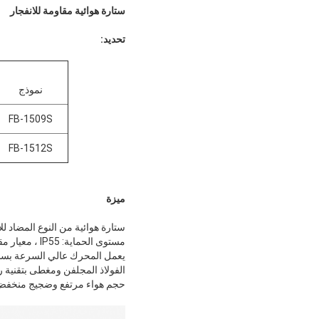
ستارة هوائية مقاومة للانفجار
تحديد:
نموذج
FB-1509S
FB-1512S
ميزة
ستارة هوائية من النوع المضاد لل
مستوى الحماية: IP55 ، معيار مقاومة الانفجار: Exd IIBT4 ، مستوى العزل: F.
يعمل المحرك عالي السرعة بسل
الفولاذ المجلفن ومغطى بتقنية 
حجم هواء مرتفع وضجيج منخفض.لل