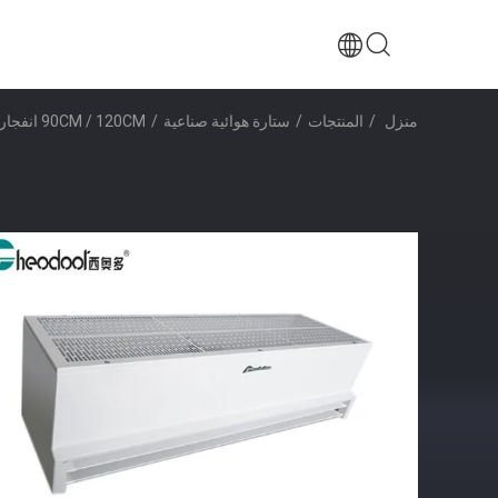
منزل
/
المنتجات
/
ستارة هوائية صناعية
/
90CM / 120CM انفجار الهواء والدليل الصناعي الستار للابواب IP55 EXD IIBT4