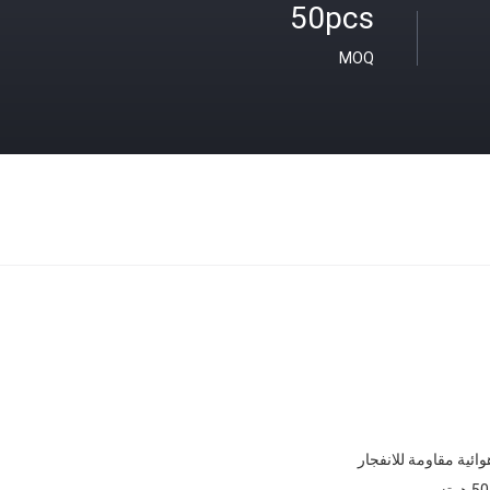
50pcs
MOQ
ائية مقاومة للانفجار