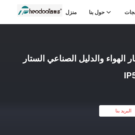
تجات
حول بنا
منزل
90CM  انفجار الهواء والدليل الصناعي الستار
البريد بنا