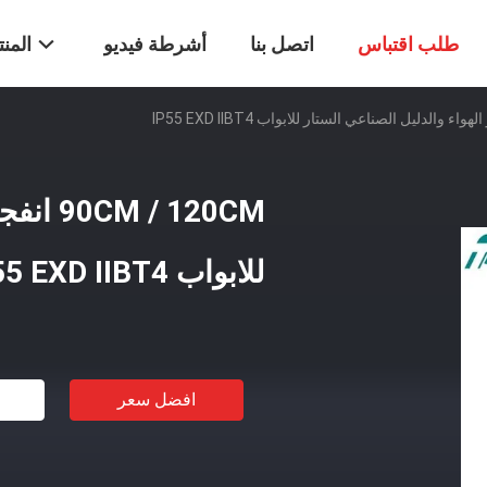
طلب اقتباس
اتصل بنا
أشرطة فيديو
المن
/ 120CM
للابواب IP55 EXD IIBT4
افضل سعر