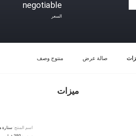
negotiable
السعر
زات
صالة عرض
منتوج وصف
ميزات
اسم المنتج:
ستارة هو
زودت:
380 فولت - 50 هرتز