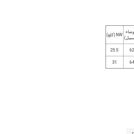
ضاء
NW (كلغ)
سيبل)
25.5
6
31
6