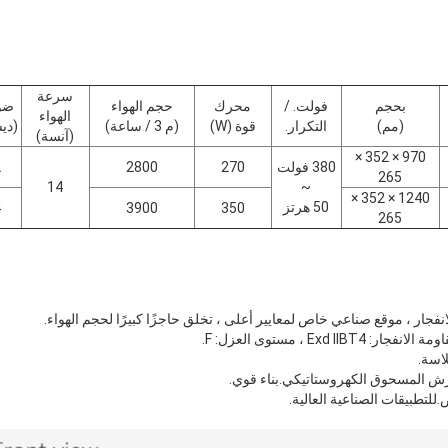
سرعة
بحجم
فولت. /
محرك
حجم الهواء
ضو
الهواء
(مم)
التكرار.
قوة (W)
(م 3 / ساعة)
(دي
(آنسة)
970 × 352 ×
380 فولت
270
2800
2
265
14
~
1240 × 352 ×
50 هرتز
4
3900
350
265
انفجار ، موقع صناعي خاص لمعايير أعلى ، تخلق حاجزًا كبيرًا لحجم الهواء.
اسة.
رش المسحوق الكهروستاتيكي.بناء قوي.
تطبيقات الصناعية العالية.