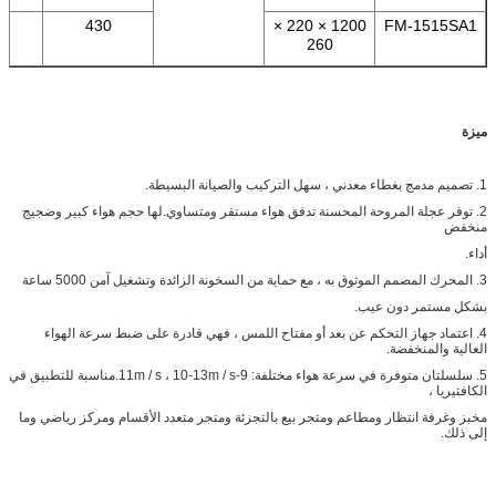
0
430
1200 × 220 ×
FM-1515SA1
260
ميزة
1. تصميم مدمج بغطاء معدني ، سهل التركيب والصيانة البسيطة.
2. توفر عجلة المروحة المحسنة تدفق هواء مستقر ومتساوي.لها حجم هواء كبير وضجيج
منخفض
أداء.
3. المحرك المصمم الموثوق به ، مع حماية من السخونة الزائدة وتشغيل آمن 5000 ساعة
بشكل مستمر دون عيب.
4. اعتماد جهاز التحكم عن بعد أو مفتاح اللمس ، فهي قادرة على ضبط سرعة الهواء
العالية والمنخفضة.
5. سلسلتان متوفرة في سرعة هواء مختلفة: 9-11m / s ، 10-13m / s.مناسبة للتطبيق في
الكافتيريا ،
مخبز وغرفة انتظار ومطاعم ومتجر بيع بالتجزئة ومتجر متعدد الأقسام ومركز رياضي وما
إلى ذلك.