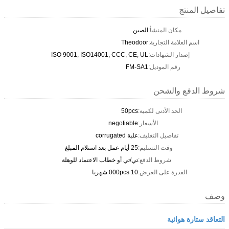
تفاصيل المنتج
مكان المنشأ:
الصين
اسم العلامة التجارية:
Theodoor
إصدار الشهادات:
ISO 9001, ISO14001, CCC, CE, UL
رقم الموديل:
FM-SA1
شروط الدفع والشحن
الحد الأدنى لكمية:
50pcs
الأسعار:
negotiable
تفاصيل التغليف:
علبة corrugated
وقت التسليم:
25 أيام عمل بعد استلام المبلغ
شروط الدفع:
تي/تي أو خطاب الاعتماد للوهلة
القدرة على العرض:
10 000pcs شهريا
وصف
التعاقد ستارة هوائية