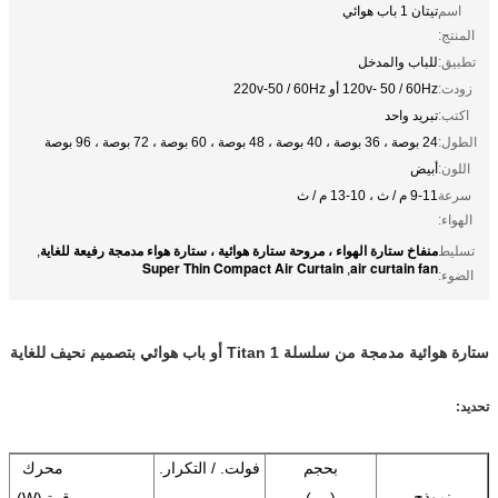
اسم
تيتان 1 باب هوائي
المنتج:
تطبيق:
للباب والمدخل
زودت:
120v- 50 / 60Hz أو 220v-50 / 60Hz
اكتب:
تبريد واحد
الطول:
24 بوصة ، 36 بوصة ، 40 بوصة ، 48 بوصة ، 60 بوصة ، 72 بوصة ، 96 بوصة
اللون:
أبيض
سرعة
9-11 م / ث ، 10-13 م / ث
الهواء:
منفاخ ستارة الهواء ، مروحة ستارة هوائية ، ستارة هواء مدمجة رفيعة للغاية
تسليط
,
Super Thin Compact Air Curtain
air curtain fan
,
الضوء:
ستارة هوائية مدمجة من سلسلة Titan 1 أو باب هوائي بتصميم نحيف للغاية
تحديد:
بحجم
فولت. / التكرار.
محرك
نموذج
(مم)
قوة (W)