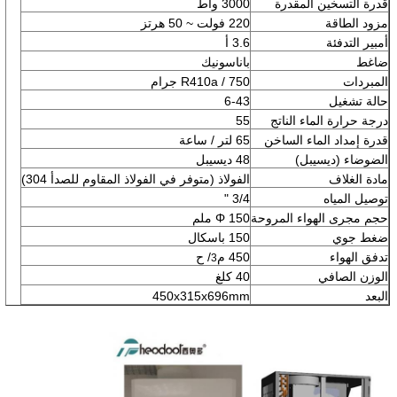
قدرة التسخين المقدرة
3000 واط
مزود الطاقة
220 فولت ~ 50 هرتز
أمبير التدفئة
3.6 أ
ضاغط
باناسونيك
المبردات
R410a / 750 جرام
حالة تشغيل
6-43
درجة حرارة الماء الناتج
55
قدرة إمداد الماء الساخن
65 لتر / ساعة
الضوضاء (ديسيبل)
48 ديسيبل
مادة الغلاف
الفولاذ (متوفر في الفولاذ المقاوم للصدأ 304)
توصيل المياه
3/4 "
حجم مجرى الهواء المروحة
Φ 150 ملم
ضغط جوي
150 باسكال
تدفق الهواء
450 م
/ ح
3
الوزن الصافي
40 كلغ
البعد
450x315x696mm