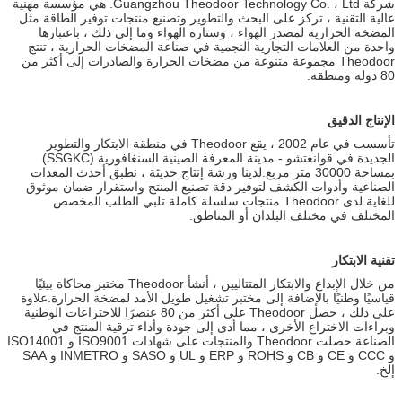
شركة Guangzhou Theodoor Technology Co. ، Ltd. هي مؤسسة مهنية
عالية التقنية ، تركز على البحث والتطوير وتصنيع منتجات توفير الطاقة مثل
المضخة الحرارية لمصدر الهواء ، وستارة الهواء وما إلى ذلك ، باعتبارها
واحدة من العلامات التجارية النجمية في صناعة المضخات الحرارية ، تنتج
Theodoor مجموعة متنوعة من مضخات الحرارة والصادرات إلى أكثر من
80 دولة ومنطقة.
الإنتاج الدقيق
تأسست في عام 2002 ، يقع Theodoor في منطقة الابتكار والتطوير
الجديدة في قوانغتشو - مدينة المعرفة الصينية السنغافورية (SSGKC)
بمساحة 30000 متر مربع.لدينا ورشة إنتاج حديثة ، نطبق أحدث المعدات
الصناعية وأدوات الكشف لتوفير دقة تصنيع المنتج واستقرار ضمان موثوق
للغاية.لدى Theodoor منتجات سلسلة كاملة تلبي الطلب المخصص
المختلف في مختلف البلدان أو المناطق.
تقنية الابتكار
من خلال الإبداع والابتكار المتتاليين ، أنشأ Theodoor مختبر محاكاة بيئيًا
قياسيًا وطنيًا بالإضافة إلى مختبر تشغيل طويل الأمد لمضخة الحرارة.علاوة
على ذلك ، حصل Theodoor على أكثر من 80 عنصرًا للاختراعات الوطنية
وبراءات الاختراع الأخرى ، مما أدى إلى جودة وأداء ترقية المنتج في
الصناعة.حصلت Theodoor والمنتجات على شهادات ISO9001 و ISO14001
و CCC و CE و CB و ROHS و ERP و UL و SASO و INMETRO و SAA
إلخ.