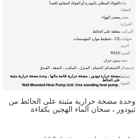
مادة
الفولاذ المطلي بالبودرة أو الفولاذ المقاوم للصدأ
الغطاء:
مصدر
مصدر الهواء
الحرارة:
التركيب:
معلقة على الحائط
شهادات
CE ، تخطيط موارد المؤسسات
أخرى:
المبرد:
R410
سعة:
بدون خزان
استعمال:
الاستخدام: الحمام ، المنزل ، المكتب ، الشقة ، الفندق
مضخة حرارة ثيودور ، مضخة حرارية قائمة بذاتها ، وحدة مضخة حرارية مثبتة
تسليط
على الحائط
الضوء:
Wall Mounted Heat Pump Unit
free standing heat pump
,
,
وحدة مضخة حرارية مثبتة على الحائط من
ثيودور ، سخان الماء الهجين بكفاءة