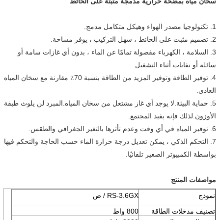
سخان مياه بمضخة حرارية مدمجة مثبتة على الحائط
1. تكنولوجيا مصدر الهواء وهيكل متكامل مدمج.
2. تصميم مثبت على الحائط ، سهل التركيب ، يوفر مساحة.
3. السلامة ، الكهرباء مفصولة تمامًا عن الماء ، بدون أي غازات سامة أو
سائلة أو نفايات أثناء التشغيل.
4. توفير الطاقة وتوفير المزيد من الطاقة بنسبة 70٪ مقارنة مع سخان المياه
العادي.
5. حماية البيئة.لا يوجد أي غاز مشتعل من سخان المياه.المبرد لن يلوث طبقة
الأوزون.لذلك فإنه يفيد المجتمع.
6. توفير المياه في أي وقت وعدم تأثرها بالتغير الجغرافي والطقس.
7. التحكم الذكي ، يمكن تعديل درجة حرارة الماء حسب الحاجة والتحكم فيها
بواسطة الكمبيوتر الصغير تلقائيًا.
مواصفات المنتج
نموذج
RS-3.6GX / ص
تصنيف مدخلات الطاقة
800 واط